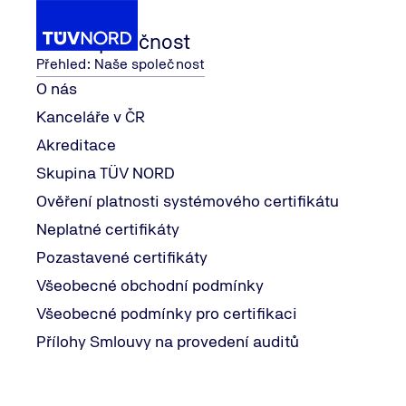
Naše společnost
Přehled: Naše společnost
O nás
Kanceláře v ČR
...
Naše služby
Automobilový průmysl
IATF
Akreditace
Home
Skupina TÜV NORD
IATF 16949
Ověření platnosti systémového certifikátu
Neplatné certifikáty
Pozastavené certifikáty
Co je IATF 16949
Všeobecné obchodní podmínky
Všeobecné podmínky pro certifikaci
IATF 16949 je mezinárodní norma systému managementu kv
požadavky automobilových výrobců (OEM).
Přílohy Smlouvy na provedení auditů
Certifikace podle IATF 16949 je dnes v praxi
klíčovou p
IATF 16949 je aplikovatelná pro organizace, které vyrábě
Důraz klade na neustálé zlepšování, prevenci vad, snižo