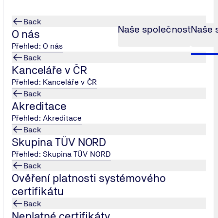
Back
Naše společnost
Naše 
O nás
Přehled: O nás
Back
Kanceláře v ČR
 16949
Přehled: Kanceláře v ČR
Back
Akreditace
Přehled: Akreditace
Back
Skupina TÜV NORD
Přehled: Skupina TÜV NORD
Back
ality určená pro dodavatele v automobilovém průmyslu. Vychá
Ověření platnosti systémového
certifikátu
odmínkou pro vstup do dodavatelského řetězce automotive
Back
jí, případně navrhují a vyvíjejí produkty automobilového průmy
Neplatné certifikáty
vání variability a ztrát v dodavatelském řetězci za podpory ro