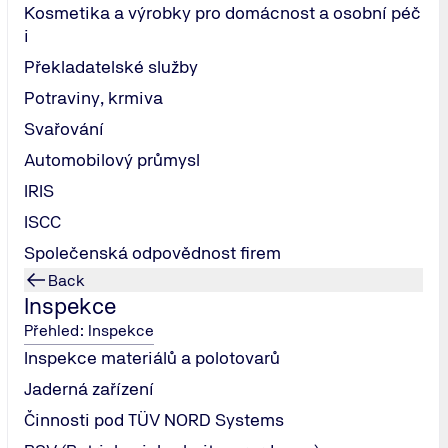
Kosmetika a výrobky pro domácnost a osobní péč
i
9
Překladatelské služby
Potraviny, krmiva
2
Svařování
Automobilový průmysl
IRIS
ISCC
Společenská odpovědnost firem
Krok 02
Back
Inspekce
Zahájení auditního procesu a individuální
plánování
Přehled: Inspekce
Inspekce materiálů a polotovarů
Jaderná zařízení
Činnosti pod TÜV NORD Systems