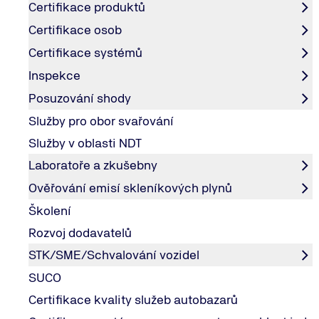
zvýšení šancí na získání nových zakázek
Certifikace produktů
posílení důvěryhodnosti na trhu
Certifikace osob
snížení chybovosti a reklamací
Certifikace systémů
zlepšení řízení procesů ve firmě
Inspekce
Posuzování shody
Na co se norma IATF 16949 zaměřuje?
Služby pro obor svařování
Služby v oblasti NDT
neustálé zlepšování procesů
Laboratoře a zkušebny
prevence chyb
procesní přístup řízení kvality
Ověřování emisí skleníkových plynů
řízení rizik v dodavatelském řetězci
Školení
zvýšení efektivity výroby a vývoje
Rozvoj dodavatelů
Cílem je zajistit stabilní kvalitu produktů od vývoje až p
STK/SME/Schvalování vozidel
SUCO
Certifikace kvality služeb autobazarů