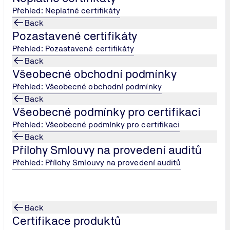
Přehled: Neplatné certifikáty
norma ISO 9001, pravidla včetně schválených interpretací IAT
Back
rtifikace IATF 16949 dozorován německou kanceláří VDA-QMC (
Pozastavené certifikáty
avky IATF 16949 a organizace je zanesena do celosvětové data
Přehled: Pozastavené certifikáty
Back
dla určená k provozu na veřejných pozemních komunikacích.
Všeobecné obchodní podmínky
jako:
ecifikace zákazníka a zabudované do automobilu v průběhu jeh
Přehled: Všeobecné obchodní podmínky
Back
Všeobecné podmínky pro certifikaci
aných dílů
Přehled: Všeobecné podmínky pro certifikaci
Back
Přílohy Smlouvy na provedení auditů
Přehled: Přílohy Smlouvy na provedení auditů
alitu, spolehlivost a efektivitu procesů. Většina výrobců (OEM
Back
Certifikace produktů