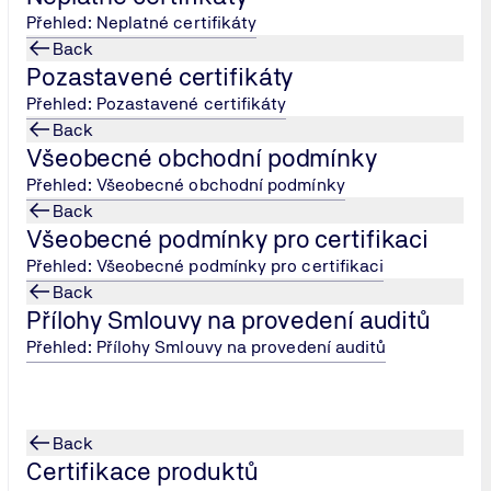
Přehled: Neplatné certifikáty
Back
Pozastavené certifikáty
jména:
Přehled: Pozastavené certifikáty
Back
Všeobecné obchodní podmínky
Přehled: Všeobecné obchodní podmínky
Back
Všeobecné podmínky pro certifikaci
 organizace TÜV Nord Systems GmbH & Co. KG a prostřednictv
Přehled: Všeobecné podmínky pro certifikaci
Back
rganizací "Central Boilers Board" (CBB) jako "Competent Auth
Přílohy Smlouvy na provedení auditů
Přehled: Přílohy Smlouvy na provedení auditů
Back
Certifikace produktů