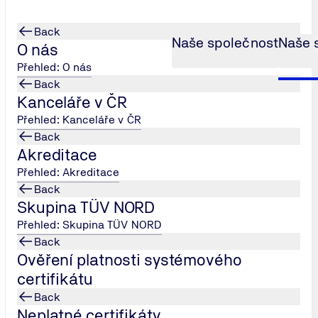
Back
Naše společnost
Naše 
O nás
Přehled: O nás
Back
Kanceláře v ČR
ulations
Přehled: Kanceláře v ČR
Back
Akreditace
Přehled: Akreditace
Back
Skupina TÜV NORD
Přehled: Skupina TÜV NORD
Back
 Indie pro kotle a související zařízení. Předpis byl ustanoven 1
Ověření platnosti systémového
certifikátu
isejících zařízení, určených pro trh Indie, musí zajistit plnění
Back
zkoušení a certifikaci. Žádné z výše uvedeného, tedy nemůže 
Neplatné certifikáty
ertifikát, tzv. IBR Form, potvrzený jmenovaným místem - "Inspe