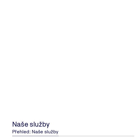
Rozsah služeb dle IBR 1950 zahrnuje ze
přezkoušení a schválení návrhu,
autorizovanou Inspekci zařízení, částí a komponent,
inspekci materiálů,
certifikaci svářečů.
TÜV NORD Czech s.r.o. pracuje pod schválením mateřské
služby spojené s certifikací dle IBR.
TÜV Nord Systems GmbH & Co. KG je schválen pověřenou o
Naše služby
Přehled: Naše služby