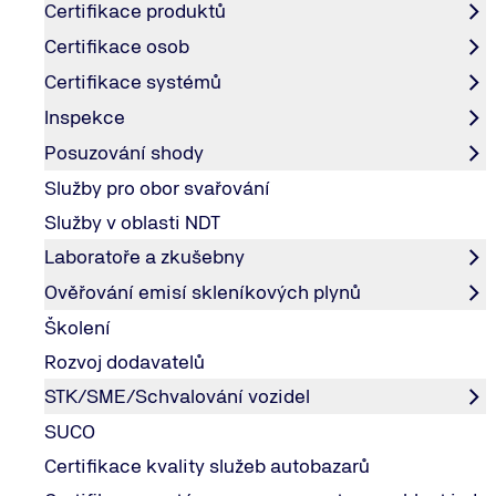
Certifikace produktů
KONTAKTY
Certifikace osob
Kontaktní údaje
Kontaktní formulář
Certifikace systémů
Inspekce
Posuzování shody
SPOLEČNOST
Služby pro obor svařování
Ochrana osobních údajů
Služby v oblasti NDT
Whistleblowing
Laboratoře a zkušebny
Společenská odpovědnost
Ověřování emisí skleníkových plynů
Accessibility statement
TÜV NORD Czech, s.r.o. ⋅ Českomoravská 2420/15 ⋅ CZ-190 00 P
Školení
Rozvoj dodavatelů
STK/SME/Schvalování vozidel
SUCO
Certifikace kvality služeb autobazarů
© 2026 TÜV NORD GROUP