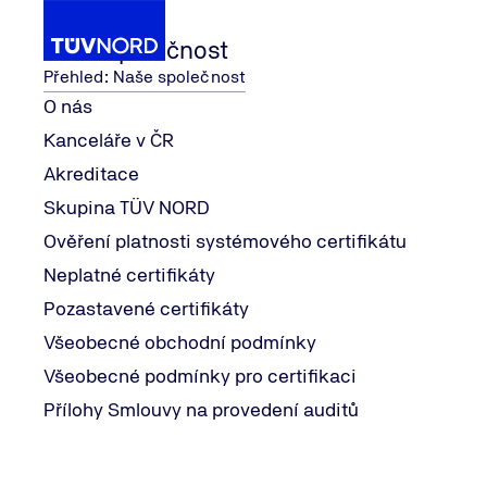
Naše společnost
Přehled: Naše společnost
O nás
Kanceláře v ČR
Naše služby
Posuzování shody
Indian Boiler Reg
Akreditace
Home
Skupina TÜV NORD
Indian Boiler Regulations
Ověření platnosti systémového certifikátu
Neplatné certifikáty
Pozastavené certifikáty
Indian Boiler Regulations – 1950
Všeobecné obchodní podmínky
Všeobecné podmínky pro certifikaci
IBR – "Indian Boiler Regulations", je legislativní předpis
stanovených zákonem, tzv. Indian Boiler Act 1923.
Přílohy Smlouvy na provedení auditů
Výrobci a dodavatelé kotlů, jejich částí, materiálů a souv
stanovuje požadavky pro konstrukci, materiály, výrobu, 
relevantní požadavky dle IBR a není vystaven příslušný c