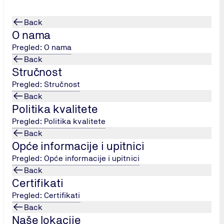
Back
O nama
Pregled: O nama
Back
Stručnost
Pregled: Stručnost
Back
Politika kvalitete
Pregled: Politika kvalitete
Back
Opće informacije i upitnici
Pregled: Opće informacije i upitnici
Back
Certifikati
re vezane uz usluge TÜV NORD Adriatic?
Pregled: Certifikati
a sve dodatne informacije o našim uslugama. Molimo koristit
Back
im će obraditi vaš upit i javiti vam se u najkraćem mogućem ro
Naše lokacije