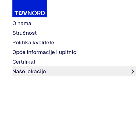
Tvrtka
O nama
Stručnost
Politika kvalitete
Kontakt
Kontakt obrazac
Home
Opće informacije i upitnici
Certifikati
Kontakt obrazac
Naše lokacije
‎‎⠀
Imate pitanja ili komenta
Na raspolaganju smo vam z
poslali svoju poruku. Naš t