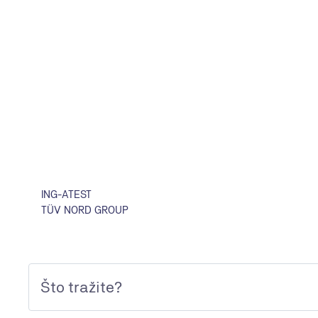
ING-ATEST
TÜV NORD GROUP
KONTAKT
Email
Kontakt obrazac
Opće informacije i upitnici