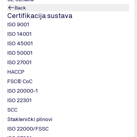
Back
Certifikacija sustava
ISO 9001
ISO 14001
ISO 45001
ISO 50001
sustava
Tehnička inspekcija
Ostalo
ISO 27001
HACCP
FSC® CoC
ISO 20000-1
ISO 22301
SCC
Staklenički plinovi
ISO 22000/FSSC
ladno Politici privatnosti.
*