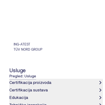
Polja označena zvjezdicom (*) moraju biti popunjena.
Ime i prezime
*
ING-ATEST
TÜV NORD GROUP
Email adresa
*
Usluge
Pregled: Usluge
Certifikacija proizvoda
Kontakt broj
Certifikacija sustava
Edukacija
Tehnička inspekcija