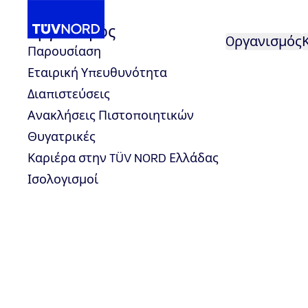
Oργανισμός
Oργανισμός
Παρουσίαση
Εταιρική Υπευθυνότητα
Instruire
Environment, Energy
Διαπιστεύσεις
Home
Ανακλήσεις Πιστοποιητικών
Environment, Energy
Θυγατρικές
Καριέρα στην TÜV NORD Ελλάδας
Ισολογισμοί
ΣΤΟΙΧΕΊΑ ΕΠΙΚΟΙΝΩΝΊΑΣ
Λ. Μεσογείων 282 | 155 62 Χολαργός, Ελλάδα
+30 215 215 7400