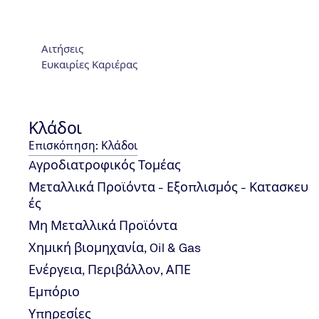
Αποστολή email
Φόρμα Επικοινωνίας
TÜV NORD Παγκoσμίως
Αιτήσεις
ΓΕΜΗ 2168701000
Ευκαιρίες Καριέρας
Κλάδοι
© 2026
Επισκόπηση: Κλάδοι
Aγροδιατροφικός Τομέας
Μεταλλικά Προϊόντα - Εξοπλισμός - Κατασκευ
ές
Μη Μεταλλικά Προϊόντα
Χημική βιομηχανία, Oil & Gas
Ενέργεια, Περιβάλλον, ΑΠΕ
Εμπόριο
Υπηρεσίες