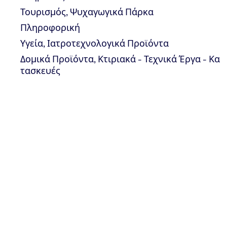
Δέσμευση της Διοίκησης
Τουρισμός, Ψυχαγωγικά Πάρκα
Βελτίωση της επάρκειας
Πληροφορική
Εξοικονόμηση πόρων με 
Βελτίωση της διατμηματ
Υγεία, Ιατροτεχνολογικά Προϊόντα
Μείωση των πόρων που ε
Δομικά Προϊόντα, Κτιριακά - Τεχνικά Έργα - Κα
Βελτίωση στον έλεγχο ε
τασκευές
Μείωση του κόστους στη
Μείωση στα παράπονα τ
Βελτίωση της θετικής σ
Μείωση του κόστους στη
Μείωση στα παράπονα τ
Βελτίωση της θετικής σ
Η TÜV NORD Ελλάδας προ
πολυετή εμπειρία σε πι
του ιδιωτικού τομέα. Οι
νοσηλευτές, βιολόγους κ.