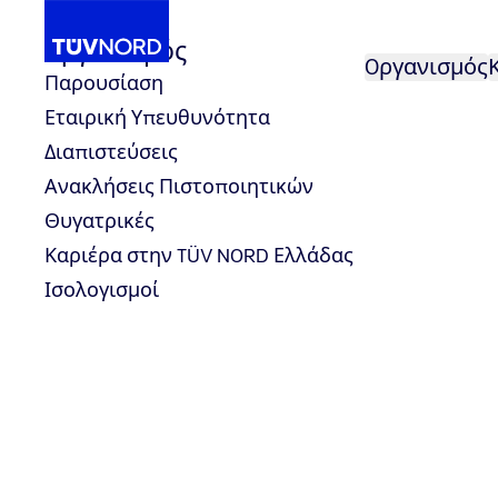
Oργανισμός
Oργανισμός
Παρουσίαση
Εταιρική Υπευθυνότητα
ντα
...
Υγεία & Ιατροτεχνολογικά 
Πιστοποίηση
Διαπιστεύσεις
Home
Ανακλήσεις Πιστοποιητικών
ΕΝ 15224, Διαχείριση Ποιότητα
Θυγατρικές
Καριέρα στην TÜV NORD Ελλάδας
Ισολογισμοί
ΕΝ 15224, Διαχείριση Ποιότητας στην
Η συγκεκριμένη υπηρεσία
Το πρότυπο EN 15224 συγ
Καθορίζει τα θέματα που
διεργασιών υπηρεσιών υ
υπηρεσιών υγείας.