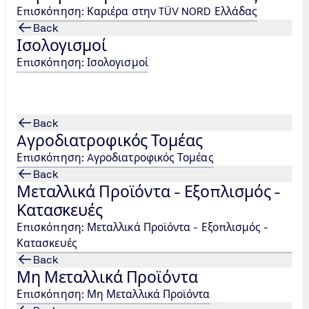
Επισκόπηση: Καριέρα στην TÜV NORD Ελλάδας
αν αυτές πραγματοποιούνται από τρίτους. Το BRCGS V9 π
Back
α τρόφιμα. Οι πιστοποιημένες εταιρείες, εκτός από την ε
Ισολογισμοί
ής του συνδέσμου λιανεμπόρων της Μεγάλης Βρετανίας (t
Επισκόπηση: Ισολογισμοί
λατών τους, μιας και οι τελευταίοι έχουν πρόσβαση σε 
Back
Aγροδιατροφικός Τομέας
Επισκόπηση: Aγροδιατροφικός Τομέας
Back
Μεταλλικά Προϊόντα - Εξοπλισμός -
Κατασκευές
Επισκόπηση: Μεταλλικά Προϊόντα - Εξοπλισμός -
Κατασκευές
Back
Κεντρικά Γραφεία Αθήνας
Μη Μεταλλικά Προϊόντα
Tel.: +30 215 215
Επισκόπηση: Μη Μεταλλικά Προϊόντα
7400
/