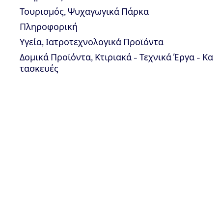
κ.Δανάη Ντόκου
Τουρισμός, Ψυχαγωγικά Πάρκα
PC FOOD
Πληροφορική
Tel.: +30 215
215 7461
/
Υγεία, Ιατροτεχνολογικά Προϊόντα
dntokou@tuv-
Δομικά Προϊόντα, Κτιριακά - Τεχνικά Έργα - Κα
nord.com
τασκευές
ΣΤΟΙΧΕΊΑ ΕΠΙΚΟΙΝΩΝΊΑΣ
Λ. Μεσογείων 282 | 155 62 Χολαργός, Ελλάδα
+30 215 215 7400
Αποστολή email