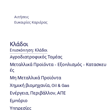
και την αποθήκευση, ότ
σχετική νομοθεσία για τ
Αιτήσεις
απολαμβάνουν της αποδοχ
Ευκαιρίες Καριέρας
των επιθεωρήσεων των πε
πιστοποίησης.
Κλάδοι
Επισκόπηση: Κλάδοι
Aγροδιατροφικός Τομέας
Μεταλλικά Προϊόντα - Εξοπλισμός - Κατασκευ
ές
Στοιχεία Επικοινωνίας
Μη Μεταλλικά Προϊόντα
Χημική βιομηχανία, Oil & Gas
Ενέργεια, Περιβάλλον, ΑΠΕ
Εμπόριο
Υπηρεσίες