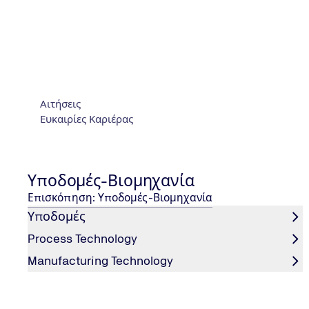
παρέχοντάς σας αντικειμενική ενημέρωση καθ’ όλη τ
αξιοπιστία. Επίσης, χάρη στο παγκόσμιο δίκτυό μα
Στοιχεία Επικοινωνίας
Αιτήσεις
Ευκαιρίες Καριέρας
Υποδομές-Βιομηχανία
Επισκόπηση: Υποδομές-Βιομηχανία
Υποδομές
Process Technology
Manufacturing Technology
ΣΤΟΙΧΕΊΑ ΕΠΙΚΟΙΝΩΝΊΑΣ
Λ. Μεσογείων 282 | 155 62 Χολαργός, Ελλάδα