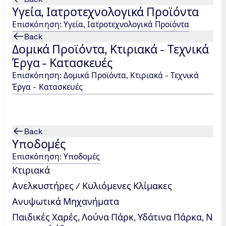
η διάρκεια της διαδικασίας αξιολόγησης. Σας εγγυόμαστε
Υγεία, Ιατροτεχνολογικά Προϊόντα
ς, μπορούμε να σας προσφέρουμε τις υπηρεσίες επιθεώρησ
Επισκόπηση: Υγεία, Ιατροτεχνολογικά Προϊόντα
Back
Δομικά Προϊόντα, Κτιριακά - Τεχνικά
Έργα - Κατασκευές
Επισκόπηση: Δομικά Προϊόντα, Κτιριακά - Τεχνικά
TÜV NORD Hellas, Certificati
Έργα - Κατασκευές
Tel.: +30 215 215 7459
/
certification@tuvhellas.gr
Back
Υποδομές
Επισκόπηση: Υποδομές
Κτιριακά
Ανελκυστήρες / Κυλιόμενες Κλίμακες
Ανυψωτικά Μηχανήματα
Παιδικές Χαρές, Λούνα Πάρκ, Υδάτινα Πάρκα, Ν