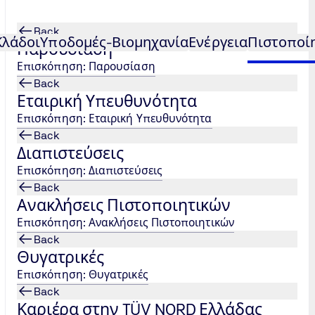
Back
Κλάδοι
Υποδομές-Βιομηχανία
Ενέργεια
Πιστοποί
Παρουσίαση
Επισκόπηση: Παρουσίαση
Back
ής Συνέχειας
ISO 22301 Σύστημα Επιχειρησιακ
...
Εταιρική Υπευθυνότητα
Επισκόπηση: Εταιρική Υπευθυνότητα
κής Συνέχειας
Back
Διαπιστεύσεις
Επισκόπηση: Διαπιστεύσεις
Back
νέχειας
Ανακλήσεις Πιστοποιητικών
Επισκόπηση: Ανακλήσεις Πιστοποιητικών
ιακής Συνέχειας κατά ISO 22301
Back
Θυγατρικές
τωση κρίσιμων καταστάσεων
χική απαίτηση. Το πρότυπο ISO 22301:2019 είναι σχεδιασμ
Επισκόπηση: Θυγατρικές
Back
ών και μη αναμενομένων συνθηκών.
Καριέρα στην TÜV NORD Ελλάδας
σοβαρές ζημιές από απρόβλεπτα γεγονότα, αλλά και φυσι