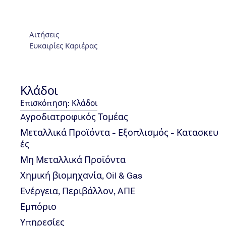
Αιτήσεις
Ευκαιρίες Καριέρας
Κλάδοι
Επισκόπηση: Κλάδοι
O κ. Βιργίνιος Βουδούρης, Διευ
Aγροδιατροφικός Τομέας
Πιστοποίησης Προσώπων TÜV 
Μεταλλικά Προϊόντα - Εξοπλισμός - Κατασκευ
ές
Ελλάδας, στο περιοδικό Manufact
Μη Μεταλλικά Προϊόντα
Χημική βιομηχανία, Oil & Gas
Ενέργεια, Περιβάλλον, ΑΠΕ
Εμπόριο
O κ. Βιργίνιος Βουδούρης, Διευθυντής
Υπηρεσίες