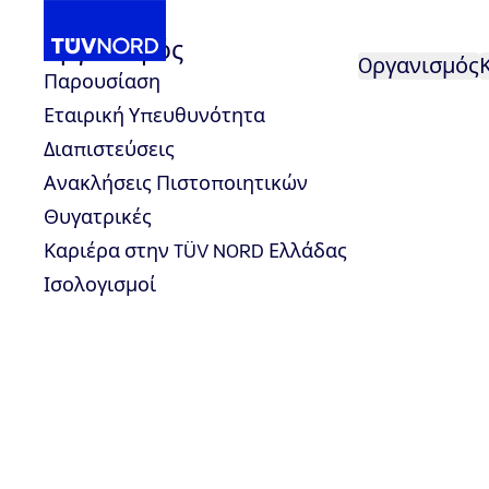
Oργανισμός
Oργανισμός
Παρουσίαση
Εταιρική Υπευθυνότητα
θυντής Πιστοποίησης Προσώπων TÜV NORD Ελλ
O κ. Βιργίνιος Βουδούρης, Διευ
...
Νέα
Διαπιστεύσεις
Home
Ανακλήσεις Πιστοποιητικών
Θυγατρικές
Καριέρα στην TÜV NORD Ελλάδας
Ισολογισμοί