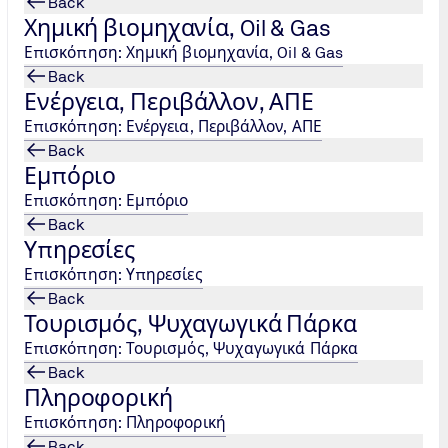
Back
λλάδας,
Χημική βιομηχανία, Oil & Gas
Επισκόπηση: Χημική βιομηχανία, Oil & Gas
η σύγχρονη
Back
turing, ο κ.
Ενέργεια, Περιβάλλον, ΑΠΕ
ροσώπων TÜV
Επισκόπηση: Ενέργεια, Περιβάλλον, ΑΠΕ
α της
Back
δεξιοτήτων.
Εμπόριο
Επισκόπηση: Εμπόριο
ο δυναμικό,
Back
μένες
Υπηρεσίες
Επισκόπηση: Υπηρεσίες
Back
ός κρίκος
Τουρισμός, Ψυχαγωγικά Πάρκα
ης αγοράς
Επισκόπηση: Τουρισμός, Ψυχαγωγικά Πάρκα
ών και τη
Back
Πληροφορική
Επισκόπηση: Πληροφορική
Back