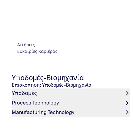
Αιτήσεις
ΣΤΟΙΧΕΊΑ ΕΠΙΚΟΙΝΩΝΊΑΣ
Ευκαιρίες Καριέρας
Λ. Μεσογείων 282 | 155 62 Χολαργός, Ελλάδα
+30 215 215 7400
Αποστολή email
Υποδομές-Βιομηχανία
Φόρμα Επικοινωνίας
Επισκόπηση: Υποδομές-Βιομηχανία
TÜV NORD Παγκoσμίως
Υποδομές
ΓΕΜΗ 2168701000
Process Technology
Manufacturing Technology
© 2026