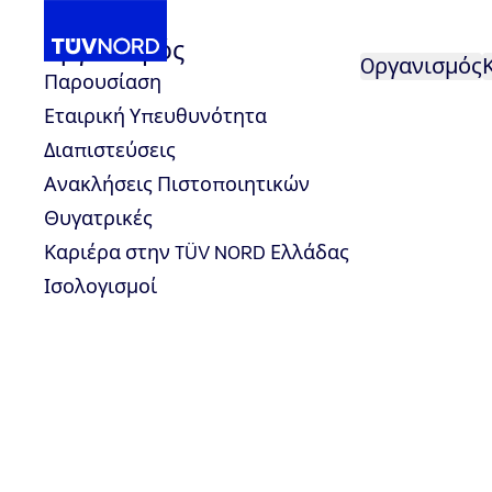
Oργανισμός
Oργανισμός
Παρουσίαση
Εταιρική Υπευθυνότητα
την MDI Academy με δωρεάν webinar για τον
Η TÜV NORD Hellas εγκαινιάζει
...
Νέα
Διαπιστεύσεις
Home
Ανακλήσεις Πιστοποιητικών
Θυγατρικές
Καριέρα στην TÜV NORD Ελλάδας
Ισολογισμοί