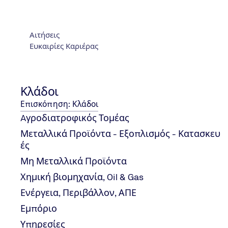
Αιτήσεις
Ευκαιρίες Καριέρας
N
Η TÜV NORD Hellas εγκαινιάζει τ
Κλάδοι
Academy με δωρεάν webinar για 
Επισκόπηση: Κλάδοι
κλάδο των Ιατροτεχνολογικών
Aγροδιατροφικός Τομέας
Προϊόντων
Μεταλλικά Προϊόντα - Εξοπλισμός - Κατασκευ
ές
ΔΕΛΤΙΟ ΤΥΠΟΥ
Μη Μεταλλικά Προϊόντα
Χημική βιομηχανία, Oil & Gas
Ενέργεια, Περιβάλλον, ΑΠΕ
Εμπόριο
Η TÜV NORD Hellas ανακοινώνει τη δημιουργία της MD
Υπηρεσίες