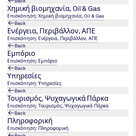
Back
ΕΧΝΗΤΗΣ ΝΟΗΜΟΣΥΝΗΣ - ΒΑΣΙΚΕΣ ΑΡΧΕΣ ΚΑΙ ΕΡ
Χημική βιομηχανία, Oil & Gas
Επισκόπηση: Χημική βιομηχανία, Oil & Gas
risis-technitis-noimosynis-basikes-arches-kai-ermineia/
Back
Ενέργεια, Περιβάλλον, ΑΠΕ
Επισκόπηση: Ενέργεια, Περιβάλλον, ΑΠΕ
οχή Υπηρεσιών Υγείας
Back
Εμπόριο
ton/ygeia-iatrotechnologika-proionta/en-15224-diacheirisi-po
Επισκόπηση: Εμπόριο
Back
Υπηρεσίες
Επισκόπηση: Υπηρεσίες
πηρεσίες πιστοποίησης συστημάτων, εξυπηρετώντας το 
Back
ληνικής οικονομίας.
Τουρισμός, Ψυχαγωγικά Πάρκα
ton/
Επισκόπηση: Τουρισμός, Ψυχαγωγικά Πάρκα
Back
Πληροφορική
ιθεώρησε και πιστοποίησε η TÜV NORD HELLAS
Επισκόπηση: Πληροφορική
Back
ελληνικές εταιρείες παραγωγής και εμπορίας γενόσημων 