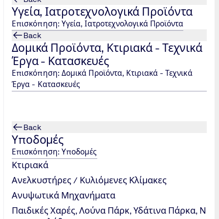
Υγεία, Ιατροτεχνολογικά Προϊόντα
Επισκόπηση: Υγεία, Ιατροτεχνολογικά Προϊόντα
harm-epitheorise-kai-pistopoiise-i-tuev-nord-hellas/
Back
Δομικά Προϊόντα, Κτιριακά - Τεχνικά
Έργα - Κατασκευές
είρισης
Επισκόπηση: Δομικά Προϊόντα, Κτιριακά - Τεχνικά
on/periballon-energeia/iso-14001-systima-periballontikis-dia
Έργα - Κατασκευές
ΧΡΕΩΣΕΩΝ ΚΑΙ ΤΕΧΝΙΚΕΣ ΑΞΙΟΛΟΓΗΣΗΣ ΚΙΝΔ
Back
Υποδομές
on-ypochreoseon-kai-technikes-axiologisis-kindynoy/
Επισκόπηση: Υποδομές
Κτιριακά
Ανελκυστήρες / Κυλιόμενες Κλίμακες
Ανυψωτικά Μηχανήματα
Παιδικές Χαρές, Λούνα Πάρκ, Υδάτινα Πάρκα, Ν