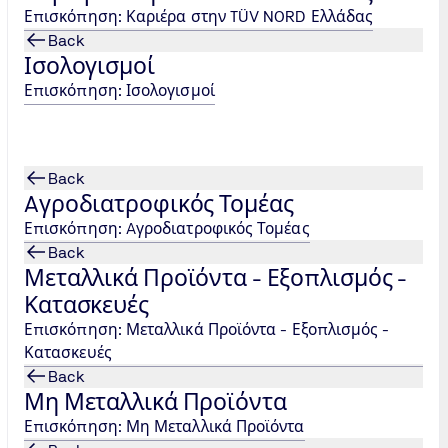
μερίδες της TÜV NORD Ελλάδας. Δηλώστε συμμετοχή και παρ
Επισκόπηση: Καριέρα στην TÜV NORD Ελλάδας
Back
Ισολογισμοί
Επισκόπηση: Ισολογισμοί
ion/aygoystos/
Back
Aγροδιατροφικός Τομέας
 "Arab Health 2025"
Επισκόπηση: Aγροδιατροφικός Τομέας
Back
Τομέα βρίκεται το TÜV NORD δίνοντας το παρών στην 50ή
Μεταλλικά Προϊόντα - Εξοπλισμός -
he-stin-ekthesi-arab-health-2025/
Κατασκευές
Επισκόπηση: Μεταλλικά Προϊόντα - Εξοπλισμός -
Κατασκευές
α
Back
ton/poiotita/iso-ts-29001-systimata-gia-ti-biomichania/
Μη Μεταλλικά Προϊόντα
Επισκόπηση: Μη Μεταλλικά Προϊόντα