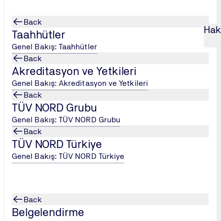
Back
Hak
Taahhütler
Genel Bakış: Taahhütler
Back
Akreditasyon ve Yetkileri
ndardı Bilgilendirme ve İç Tetkikçi Eğitimi
balaj ve Ambalaj Ma
...
Genel Bakış: Akreditasyon ve Yetkileri
Back
meleri Standardı Bilgilendirme ve İç 
TÜV NORD Grubu
Genel Bakış: TÜV NORD Grubu
Back
TÜV NORD Türkiye
ilgilendirme ve İç Tetkikçi Eğitimi
Genel Bakış: TÜV NORD Türkiye
arın,
BRCGS Packaging Materials (PM) Standardı
gereklilikl
 NORD'un
uluslararası denetim ve belgelendirme deneyimiyle ha
nlik kazandırmayı amaçlar.
Back
 tedarik zincirindeki kritik rolünü kavramak.
Belgelendirme
ini ve iç tetkik süreçlerini uygulamalı olarak öğrenmek.