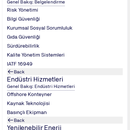
Genel Bakış: Belgelendirme
 izlenebilirlik gibi kritik konuları anlamak.
Risk Yönetimi
tandardına uygun olarak iç tetkik süreçlerini planlama, uygu
Bilgi Güvenliği
atlarını doğru bir şekilde dokümante etme ve takip etme yetkinl
Kurumsal Sosyal Sorumluluk
Gıda Güvenliği
ndeki yeri.
Sürdürebilirlik
eklilikleri.
Kalite Yönetim Sistemleri
IATF 16949
uşturulması.
Back
otansiyel tehlikelerin analizi ve yönetimi.
Endüstri Hizmetleri
n, iç denetim ve düzeltici faaliyetler.
Genel Bakış: Endüstri Hizmetleri
kontrolü.
Offshore Konteyner
itik kontrol noktalarının yönetimi.
Kaynak Teknolojisi
Basınçlı Ekipman
amı hazırlama.
Back
Yenilenebilir Enerji