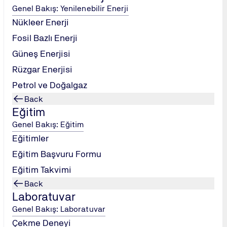
Genel Bakış: Yenilenebilir Enerji
Nükleer Enerji
re sınıflandırılması.
Fosil Bazlı Enerji
ası.
Güneş Enerjisi
Rüzgar Enerjisi
kleri.
Petrol ve Doğalgaz
spiti.
Back
ştırması.
Eğitim
aj malzemesi üreten firmaların çalışanları.
Genel Bakış: Eğitim
mluları.
Eğitimler
isteyen kuruluşların ilgili personeli.
Eğitim Başvuru Formu
Eğitim Takvimi
lara
TÜV NORD KATILIM SERTİFİKASI
verilecektir.
Back
Laboratuvar
Genel Bakış: Laboratuvar
Çekme Deneyi