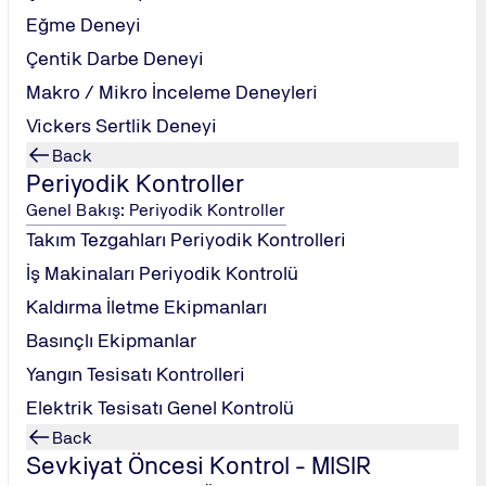
Eğme Deneyi
Çentik Darbe Deneyi
Makro / Mikro İnceleme Deneyleri
Vickers Sertlik Deneyi
Back
Periyodik Kontroller
Genel Bakış: Periyodik Kontroller
Takım Tezgahları Periyodik Kontrolleri
İş Makinaları Periyodik Kontrolü
Kaldırma İletme Ekipmanları
Basınçlı Ekipmanlar
Mehmet Fatih Öngül Sokak, No: 5 ⋅ Odak Plaza, Kat: 4, ⋅ 34742 Kadık
Yangın Tesisatı Kontrolleri
Elektrik Tesisatı Genel Kontrolü
Back
Sevkiyat Öncesi Kontrol - MISIR