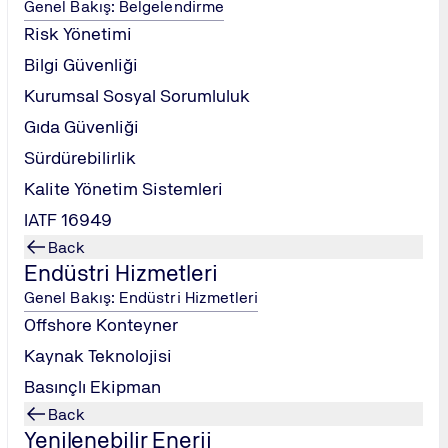
Genel Bakış: Belgelendirme
Risk Yönetimi
Bilgi Güvenliği
Kurumsal Sosyal Sorumluluk
Gıda Güvenliği
Sürdürebilirlik
ISO/IEC 27001,
Kalite Yönetim Sistemleri
Bilgilerin düz
IATF 16949
yönetilmesine
Standart, risk
Back
Endüstri Hizmetleri
uygulanması, 
sistemlerinin b
Genel Bakış: Endüstri Hizmetleri
odaklanmıştır
Offshore Konteyner
Bilgi güvenliğ
Kaynak Teknolojisi
değerlendirilm
Basınçlı Ekipman
oldukları tehd
gerektirir. O
Back
Yenilenebilir Enerji
risklere karşı 