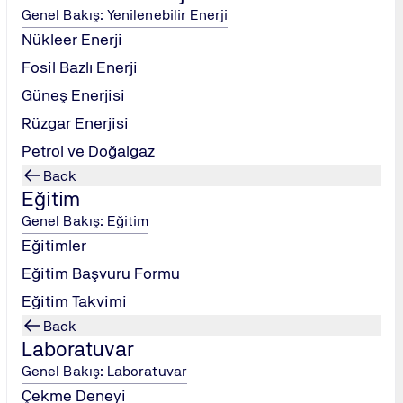
Organizasyon,
Genel Bakış: Yenilenebilir Enerji
yönetimi faali
Nükleer Enerji
bir düzeye get
Fosil Bazlı Enerji
Bu standart, 
Güneş Enerjisi
kurulması, bak
belgelendirme
Rüzgar Enerjisi
diğer yönetim
Petrol ve Doğalgaz
geliştirildiği
Back
getirmektedir
Eğitim
ISO 27001 org
Genel Bakış: Eğitim
sorumluluk tan
Eğitimler
prosedürlerin
kayıtların tut
Eğitim Başvuru Formu
Eğitim Takvimi
Back
Laboratuvar
Genel Bakış: Laboratuvar
Çekme Deneyi