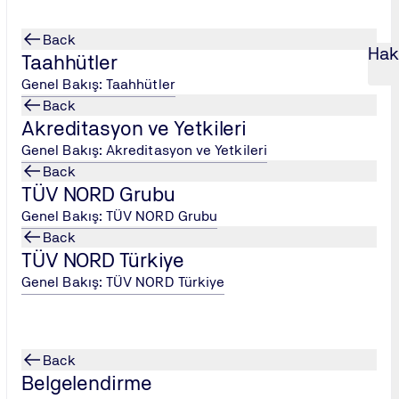
Back
Hak
Taahhütler
Genel Bakış: Taahhütler
Back
Akreditasyon ve Yetkileri
Genel Bakış: Akreditasyon ve Yetkileri
Back
TÜV NORD Grubu
Genel Bakış: TÜV NORD Grubu
Back
TÜV NORD Türkiye
Genel Bakış: TÜV NORD Türkiye
i Güvenliği Yönetim Sistemi Standardı için Türkak akredit
ların dikkatine:
Back
 sonrasında başlayan herhangi bir ilk belgelendirme tetkik
Belgelendirme
i Yönetim Sistemi standardına göre yapılacaktır.’