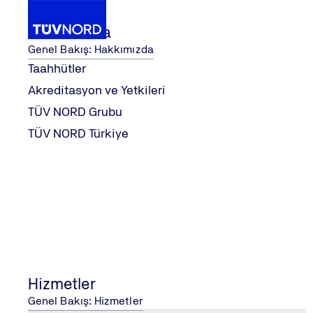
Hakkımızda
Genel Bakış: Hakkımızda
Taahhütler
Akreditasyon ve Yetkileri
Hizmetler
Belgelendirme
Bilgi Güvenliği
TÜV NORD Grubu
Home
TÜV NORD Türkiye
Bilgi Güvenliği
DUYURU
‘ISO/IEC 27001:2022 Bilg
bulunacak olan tüm firma
Hizmetler
01.11.2023 tarihinde veya
Genel Bakış: Hizmetler
27001:2022 Bilgi Güvenliğ