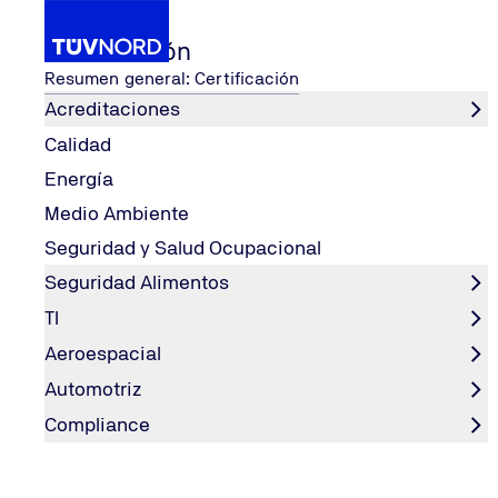
Certificación
Resumen general: Certificación
Acreditaciones
Calidad
TÜV NORD MÉXICO
TÜV NORD GROUP
Energía
Home
Medio Ambiente
Seguridad y Salud Ocupacional
Seguridad Alimentos
TI
Aeroespacial
Automotriz
Compliance