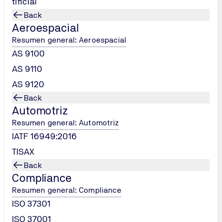
tificial
Back
Aeroespacial
emania en 1869, naciendo de la necesidad de iniciar la super
Resumen general: Aeroespacial
Poco a poco, la empresa fue adquiriendo importancia en las ta
AS 9100
ía basada en los conocimientos y en la integridad de nuestro
AS 9110
AS 9120
Back
Automotriz
Resumen general: Automotriz
IATF 16949:2016
S SERVICIOS
TISAX
Back
Compliance
Resumen general: Compliance
ISO 37301
ISO 37001