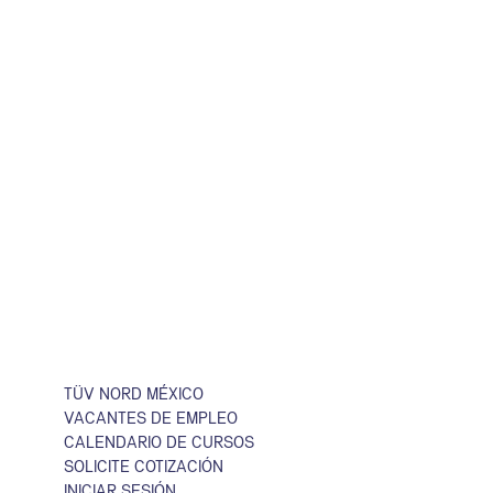
FUNDACIÓN
TÜV NORD fue fundada en Al
de las calderas germanas. 
que somos hoy, una compañ
PARA MÁS INFORMACIÓN SOBRE NUESTRO
Contáctanos
infomex@tuv-nord.com
TÜV NORD MÉXICO
VACANTES DE EMPLEO
WhatsApp
CALENDARIO DE CURSOS
SOLICITE COTIZACIÓN
INICIAR SESIÓN