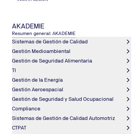
AKADEMIE
Resumen general: AKADEMIE
Sistemas de Gestión de Calidad
CONTACT TÜV NORD MÉXICO
Gestión Medioambiental
Correo
Contáctanos
Gestión de Seguridad Alimentaria
Teléfono
TI
Gestión de la Energía
Gestión Aeroespacial
INFORMACIÓN PÚBLICA
Gestión de Seguridad y Salud Ocupacional
Avisos de Privacidad y Protección de Datos
Compliance
Uso de Marca
Sistemas de Gestión de Calidad Automotriz
Políticas
CTPAT