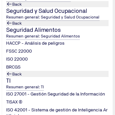
Back
Seguridad y Salud Ocupacional
Resumen general: Seguridad y Salud Ocupacional
Back
Seguridad Alimentos
Resumen general: Seguridad Alimentos
HACCP - Análisis de peligros
FSSC 22000
ISO 22000
 actuando
ios técnicos
BRCGS
vidades y con
Back
TI
Resumen general: TI
ISO 27001 - Gestión Seguridad de la Información
TISAX ®
ISO 42001 - Sistema de gestión de Inteligencia Ar