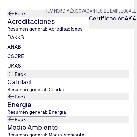
TÜV NORD MÉXICO
VACANTES DE EMPLEO
CALE
Back
Certificación
AKA
Acreditaciones
Resumen general: Acreditaciones
DAkkS
ANAB
CGCRE
UKAS
Back
Calidad
Resumen general: Calidad
Back
Energía
Resumen general: Energía
Back
Medio Ambiente
Resumen general: Medio Ambiente