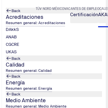
TÜV NORD MÉXICO
VACANTES DE EMPLEO
CALE
Back
Certificación
AKA
Acreditaciones
Resumen general: Acreditaciones
DAkkS
itor Interno TISAX®
ANAB
CGCRE
UKAS
Back
Calidad
Resumen general: Calidad
Back
Energía
Resumen general: Energía
para adquirir los conocimientos y habilidades necesarios para
Back
nt Exchange).
Medio Ambiente
os principios y requisitos clave de TISAX®, así como las mejor
Resumen general: Medio Ambiente
s de seguridad de la información, la evaluación de controles de