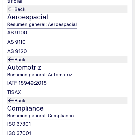
tificial
Back
Aeroespacial
Resumen general: Aeroespacial
AS 9100
AS 9110
AS 9120
Back
Automotriz
Resumen general: Automotriz
IATF 16949:2016
TISAX
Back
Compliance
Resumen general: Compliance
ISO 37301
OS CURSOS
ISO 37001