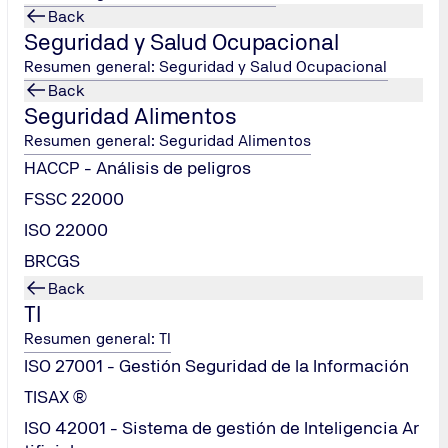
Back
Seguridad y Salud Ocupacional
dos para realizar auditorías internas en organizaciones que bus
Resumen general: Seguridad y Salud Ocupacional
Back
si deseas más información sobre este emocionante curso de A
Seguridad Alimentos
Resumen general: Seguridad Alimentos
TÜV NORD México no tiene nada que ver con relaciones con E
marca en cuanto a la idoneidad de los servicios anunciados en 
HACCP - Análisis de peligros
FSSC 22000
ISO 22000
BRCGS
Back
TI
Resumen general: TI
ISO 27001 - Gestión Seguridad de la Información
TISAX ®
ISO 42001 - Sistema de gestión de Inteligencia Ar