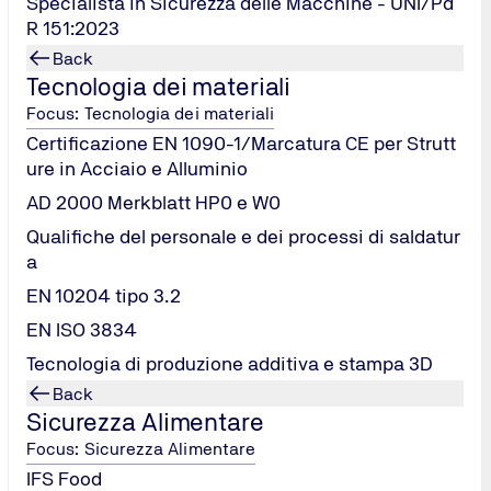
Specialista in Sicurezza delle Macchine - UNI/Pd
R 151:2023
Back
atiche
Tecnologia dei materiali
e territorio
Focus: Tecnologia dei materiali
i rifiuti, la riduzione dei consumi energetici e il riutilizzo del
Certificazione EN 1090-1/Marcatura CE per Strutt
ure in Acciaio e Alluminio
marchio
AD 2000 Merkblatt HP0 e W0
Qualifiche del personale e dei processi di saldatur
a
EN 10204 tipo 3.2
EN ISO 3834
Tecnologia di produzione additiva e stampa 3D
Back
Sicurezza Alimentare
Focus: Sicurezza Alimentare
e necessaria per avviare l’iter di certificazione;
IFS Food