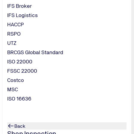
requisiti documentali necessari per la certificazione;
IFS Broker
 del Sistema di Gestione per la Sostenibilità attraverso il dialo
IFS Logistics
ito positivo);
HACCP
certificato.
RSPO
UTZ
BRCGS Global Standard
ISO 22000
FSSC 22000
alidità è previsto annualmente un audit di sorveglianza per il ma
Costco
nata.
MSC
ISO 16636
Back
Shop Inspection