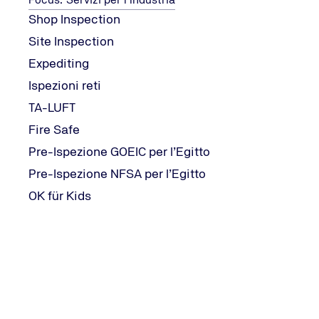
Shop Inspection
TÜV NORD Italia S.r.l.
Site Inspection
Sede Centrale
Expediting
Tel.: +39
Ispezioni reti
0331
541488
/
TA-LUFT
info@tuev-
Fire Safe
nord.it
Pre-Ispezione GOEIC per l’Egitto
Send Email
Pre-Ispezione NFSA per l’Egitto
OK für Kids