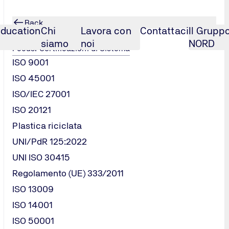
Back
ducation
Chi
Lavora con
Contattaci
Il Grupp
Certificazioni di Sistema
siamo
noi
NORD
Focus: Certificazioni di Sistema
ISO 9001
1
ISO 45001
ISO/IEC 27001
ISO 20121
Plastica riciclata
UNI/PdR 125:2022
elle strutture ricettive
UNI ISO 30415
Regolamento (UE) 333/2011
do in Italia il turismo riveste un ruolo molto importante. A caus
ISO 13009
te verso le tematiche sostenibili, strettamente interconnesse a
lte sempre più sostenibili, prediligendo strutture, mete e perco
ISO 14001
relati - Sistema di gestione per la sostenibilità nelle strutt
ISO 50001
tema di gestione per la sostenibilità nel settore turistico e str