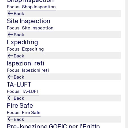
Focus: Shop Inspection
TÜV NORD Italia S.r.l.
Back
Site Inspection
Sede di Bologna
Focus: Site Inspection
Tel.: +39
051
Back
6415128
/
Expediting
info@tuev-
Focus: Expediting
nord.it
Back
Ispezioni reti
Send Email
Focus: Ispezioni reti
Back
TA-LUFT
Focus: TA-LUFT
Back
Fire Safe
Focus: Fire Safe
Back
Pre-Ispezione GOEIC per l’Egitto