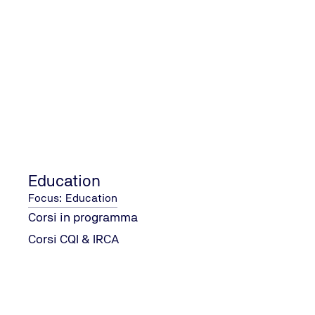
TÜV NORD Italia S.r.l.
Sede Centrale
Tel.: +39
0331
541488
/
info@tuev-
nord.it
Send Email
Education
Focus: Education
Corsi in programma
Corsi CQI & IRCA