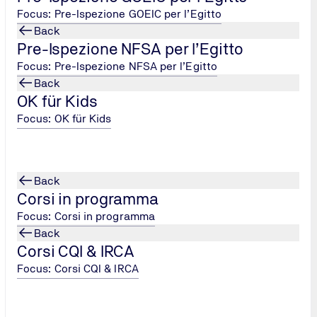
Focus: Pre-Ispezione GOEIC per l’Egitto
TÜV NORD Italia S.r.l.
Back
Pre-Ispezione NFSA per l’Egitto
Sede di Bologna
Focus: Pre-Ispezione NFSA per l’Egitto
Tel.: +39
051
Back
6415128
/
OK für Kids
info@tuev-
Focus: OK für Kids
nord.it
Send Email
Back
Corsi in programma
Focus: Corsi in programma
Back
Corsi CQI & IRCA
Focus: Corsi CQI & IRCA