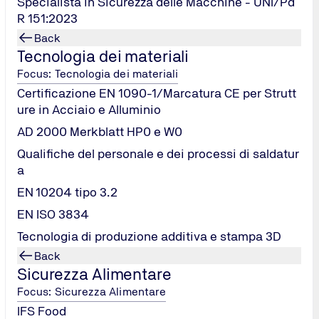
Specialista in Sicurezza delle Macchine - UNI/Pd
R 151:2023
Back
Tecnologia dei materiali
Focus: Tecnologia dei materiali
Certificazione EN 1090-1/Marcatura CE per Strutt
ure in Acciaio e Alluminio
AD 2000 Merkblatt HP0 e W0
Qualifiche del personale e dei processi di saldatur
a
EN 10204 tipo 3.2
EN ISO 3834
Tecnologia di produzione additiva e stampa 3D
 e 2014/34/UE
Back
Sicurezza Alimentare
014/34/UE, che si concentra sulla progettazione e fabbricazi
Focus: Sicurezza Alimentare
IFS Food
ivello di sicurezza per i lavoratori e le infrastrutture in ambi