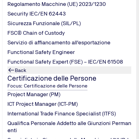
Regolamento Macchine (UE) 2023/1230
Security IEC/EN 62443
Sicurezza Funzionale (SIL/PL)
ATEX 137 o ATEX Workplace Directive, riguarda la protezione d
FSC® Chain of Custody
a direttiva si concentra sugli obblighi dei datori di lavoro pe
Servizio di affiancamento all'esportazione
Functional Safety Engineer
Functional Safety Expert (FSE) – IEC/EN 61508
Direttiva 99/92/CE?
Back
Certificazione delle Persone
Focus: Certificazione delle Persone
Project Manager (PM)
ICT Project Manager (ICT-PM)
International Trade Finance Specialist (ITFS)
Qualifica Personale Addetto alle Giunzioni Perman
enti