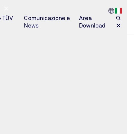
Go to Count
Open l
o TÜV
Comunicazione e
Area
News
Download