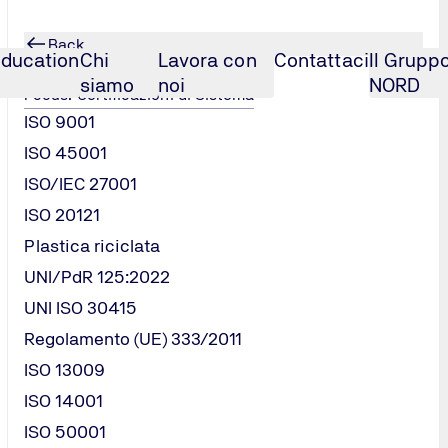
Back
ducation
Chi
Lavora con
Contattaci
Il Grupp
Certificazioni di Sistema
siamo
noi
NORD
Focus: Certificazioni di Sistema
ISO 9001
on
...
Direttiva 99/92/CE
ISO 45001
ISO/IEC 27001
ISO 20121
Plastica riciclata
UNI/PdR 125:2022
UNI ISO 30415
Regolamento (UE) 333/2011
ISO 13009
ISO 14001
ISO 50001