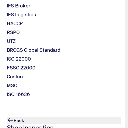
IFS Broker
IFS Logistics
HACCP
RSPO
UTZ
BRCGS Global Standard
ISO 22000
FSSC 22000
Costco
MSC
MODULO CONTATTI
ISO 16636
Hai delle do
99/92/CE?
Compila il modulo e
Back
La richiesta sarà p
Shop Inspection