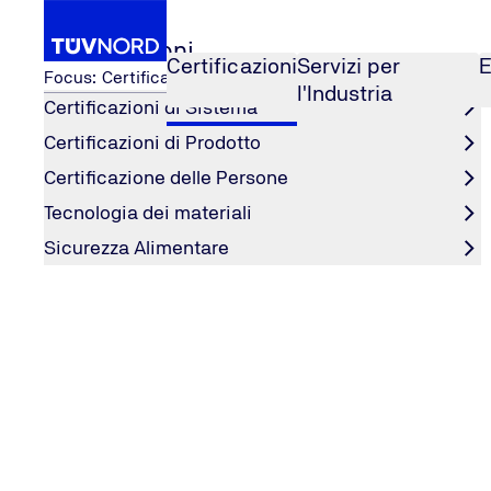
Certificazioni
Certificazioni
Servizi per
E
Focus: Certificazioni
l'Industria
Certificazioni di Sistema
Certificazioni di Prodotto
i
...
Protezione contro le esplosi
Certificazioni
Certificazione delle Persone
Home
Tecnologia dei materiali
Sicurezza Alimentare