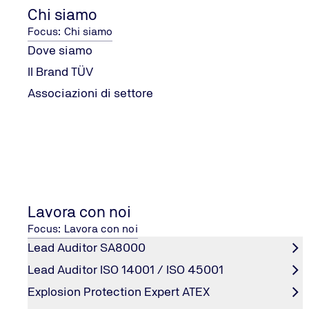
Chi siamo
CONTATTI E SERVIZI
Focus: Chi siamo
Modulo di contatto
Dove siamo
Certificazioni
Servizi per l´Industria
Il Brand TÜV
Comunicazione e News
Associazioni di settore
AZIENDA
Chi siamo
Il Gruppo TÜV NORD
Tutela della privacy
Lavora con noi
Imprint
Focus: Lavora con noi
Accessibility statement
Lead Auditor SA8000
Lead Auditor ISO 14001 / ISO 45001
Explosion Protection Expert ATEX
© 2026