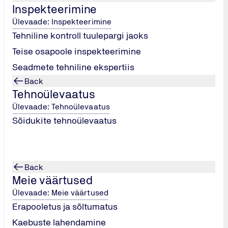
tes konkreetsete tehniliste protseduuride kontrollist kuni kva
Inspekteerimine
mine
Ülevaade: Inspekteerimine
Tehniline kontroll tuulepargi jaoks
ÜV Eesti Tarnija hindamise teenust, mille eesmärk on tagada Tel
se nõuete täitmiseks.
Teise osapoole inspekteerimine
 ja tõhustamine
Seadmete tehniline ekspertiis
ja tõhustamine ekspertide poolt on mistahes tarneprojekti eduk
Back
Tehnoülevaatus
äivitamine, juhtimine ja õigeaegne lõpule viimine. Põhiliselt 
Ülevaade: Tehnoülevaatus
Sõidukite tehnoülevaatus
 vastavus tehnilistele tingimustele, joonistele, ehitusnormidel
ntrollime esialgse ülevaatuse käigus, võivad hõlmata: tööjoo
tusprotseduuride spetsifikatsioone ja samuti keevitajate sert
Back
Meie väärtused
Ülevaade: Meie väärtused
ases enne kauba lähetamist alates üksiktellimistest kuni terve
Erapooletus ja sõltumatus
Kaebuste lahendamine