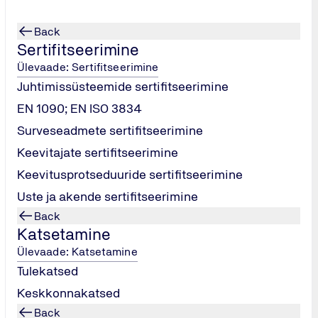
Back
Sertifitseerimine
Ülevaade: Sertifitseerimine
Juhtimissüsteemide sertifitseerimine
kteerimine
EN 1090; EN ISO 3834
Surveseadmete sertifitseerimine
Keevitajate sertifitseerimine
Keevitusprotseduuride sertifitseerimine
Uste ja akende sertifitseerimine
Back
Katsetamine
 ja pakub spetsialiste, süsteeme ja protsesse projekti kvalite
Ülevaade: Katsetamine
ojekti teostamise kontrollimisel. Meie tarnijate ja tootjate
Tulekatsed
di tehnilistele nõuetele ja teistele kvaliteedisüsteemi nõuetele
Keskkonnakatsed
Back