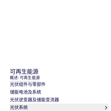
关于我们
TÜV NORD中国区分支机构
隐私政策
公开文件
可再生能源
概述: 可再生能源
光伏组件与零部件
全球服务
储能电池及系统
联系我们
光伏逆变器及储能变流器
TÜV NORD Website
光伏系统
TÜV NORD GROUP