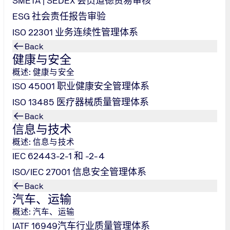
SMETA | SEDEX 会员道德贸易审核
ESG 社会责任报告审验
迭代、出海合规风险防控等议题，分享了各自的前沿资讯与实践经验
解决方案与小米汽车的全球化发展战略高度契合；小米汽车则凭
ISO 22301 业务连续性管理体系
Back
n, Vincent围绕当前全球AI领域的最新国际标准，重点解读了ISO/
健康与安全
C 42001基于PDCA循环，覆盖AI技术研发、部署、运维全生
概述: 健康与安全
Woelk, Christian还分享了TÜV NORD在AI标准落地
ISO 45001 职业健康安全管理体系
ISO 13485 医疗器械质量管理体系
流，不仅是企业间的资源互补，更是行业协同发展的重要体现。双方
动新能源汽车行业标准的进一步完善，为全球产业升级注入新动
Back
信息与技术
概述: 信息与技术
IEC 62443-2-1 和 -2-4
ISO/IEC 27001 信息安全管理体系
Back
汽车、运输
D 始创于德国汉诺威，从最初的 “蒸汽锅炉检验协会”，逐步发展
检验、认证机构之列。TÜV NORD集团业务遍及全球100多个国
概述: 汽车、运输
务、能源与资源、认证服务、数字技术与半导体，以及人力与赋
IATF 16949汽车行业质量管理体系