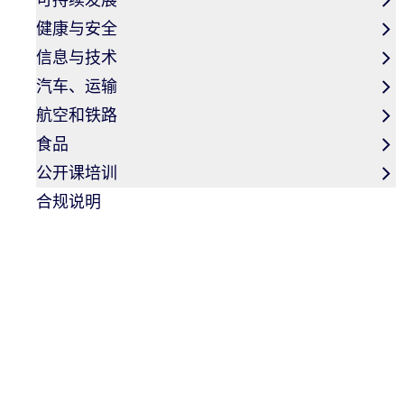
健康与安全
信息与技术
汽车、运输
航空和铁路
TÜV NORD与小米汽车深化交流
食品
发展新蓝图
公开课培训
合规说明
随着新能源汽车产业迈入高质量发展新阶段，技术创新与
为企业核心竞争力的关键支撑。近日，TÜV NORD 体系
总裁 Mr. van Enckevort, Paul 率队到访小米汽车华
业发展痛点、技术创新方向及合规化实施路径等关键议题
富有成效的研讨，为后续深化合作奠定了坚实基础。