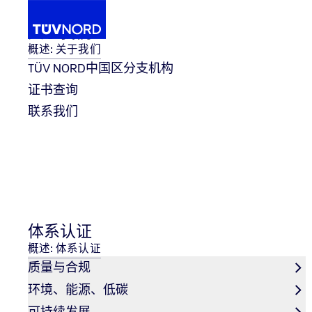
关于我们
概述: 关于我们
TÜV NORD中国区分支机构
证书查询
体系认证
质量与合规
ISO 9001 质量管理体系
联系我们
Home
ISO 9001 质量管理体系
ISO 9001：企业成功的质量管理
体系认证
概述: 体系认证
有效的质量管理体系对于将公司内部的复杂要求捆绑在一
活、快速地应对各种变化以及客户和市场的需求。
质量与合规
超过 100 万家各种类型和规模的公司都依赖 ISO 90
环境、能源、低碳
程，同时确保客户满意度，并在竞争激烈的市场中取得成
可持续发展