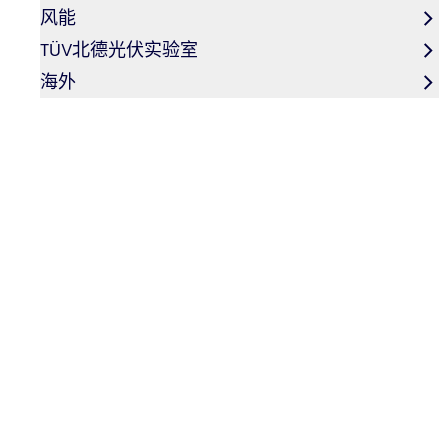
风能
TÜV北德光伏实验室
海外
ISO 9001认证审核流程
1
步骤01
问询、报价准备与说明