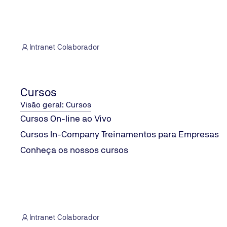
Intranet Colaborador
Cursos
Visão geral: Cursos
Cursos On-line ao Vivo
Cursos In-Company Treinamentos para Empresas
Conheça os nossos cursos
CONTATO E SERVIÇOS
Fale conosco
Intranet Colaborador
Onde estamos localizados