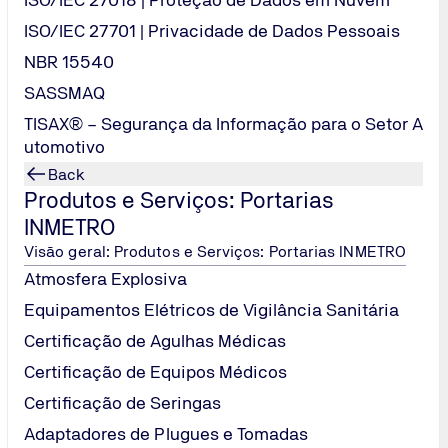
desde a análise do
ISO/IEC 27701 | Privacidade de Dados Pessoais
auditorias de sist
garante um process
NBR 15540
as normas vigente
SASSMAQ
TISAX® – Segurança da Informação para o Setor A
Fale conosco
utomotivo
Back
Produtos e Serviços: Portarias
INMETRO
Visão geral: Produtos e Serviços: Portarias INMETRO
Atmosfera Explosiva
Equipamentos Elétricos de Vigilância Sanitária
Certificação de Agulhas Médicas
Certificação de Equipos Médicos
Certificação de Seringas
Adaptadores de Plugues e Tomadas
os especialistas.