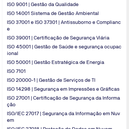
de Pressão
ISO 9001 | Gestão da Qualidade
i:
ISO 14001 Sistema de Gestão Ambiental
mente no fabricante e auditoria do Sistema de Gestão da Qua
s amostras e auditorias de acompanhamento do Sistema de G
ISO 37001 e ISO 37301 | Antissuborno e Complianc
do a confiança dos fabricantes e consumidores.
e
ISO 39001 | Certificação de Segurança Viária
ISO 45001 | Gestão de Saúde e segurança ocupac
ional
ISO 50001 | Gestão Estratégica de Energia
ISO 7101
ISO 20000-1 | Gestão de Serviços de TI
ISO 14298 | Segurança em Impressões e Gráficas
ISO 27001 | Certificação de Segurança da Informa
ção
Como o TÜV 
ISO/IEC 27017 | Segurança da Informação em Nuv
em
O TÜV NORD Brasil 
empresa obtenha e
ISO/IEC 27018 | Proteção de Dados em Nuvem