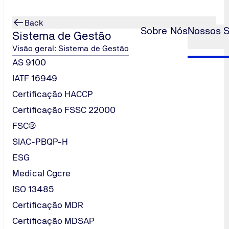
Back
Sobre Nós
Nossos S
Sistema de Gestão
Visão geral: Sistema de Gestão
AS 9100
tintores
Indicadores de Pressão para Ex
...
IATF 16949
Certificação HACCP
Certificação FSSC 22000
tores
Certificação Inmetro para In
FSC®
Certificação Inmetro para El
Garanta segurança e confor
SIAC-PBQP-H
ESG
Medical Cgcre
e de cada componente. Por isso, os
Indicadores de Pressão p
ISO 13485
tuações críticas.
Certificação MDR
a
certificação compulsória
desses produtos, assegurando que
Certificação MDSAP