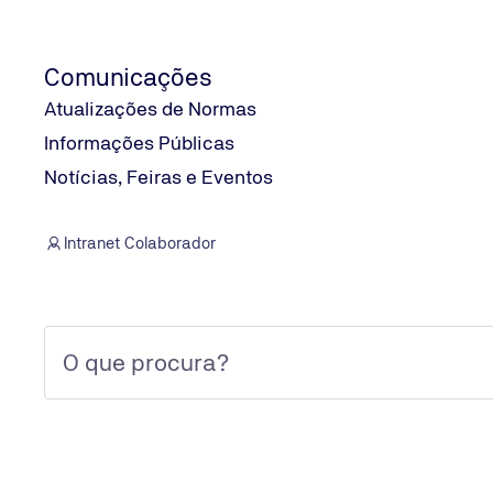
Comunicações
EMPRESA
Atualizações de Normas
Informações Públicas
Informações Públicas
Proteção de Dados Pessoais
Login Colaborador
Notícias, Feiras e Eventos
Intranet Colaborador
O GRUPO
TÜV NORD Group
TÜV NORD ⋅ Alameda Madeira, 222 ⋅ 3º andar - Alphaville / Bar
© 2026 TÜV NORD GROUP