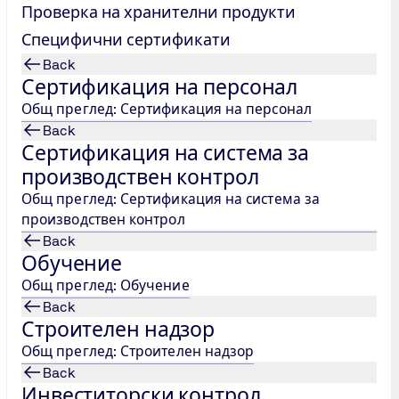
SO/IEC
Проверка на хранителни продукти
Специфични сертификати
те
Back
Сертификация на персонал
 ниво на
Общ преглед: Сертификация на персонал
Back
зпитани
Сертификация на система за
производствен контрол
ишаване на
Общ преглед: Сертификация на система за
производствен контрол
Back
 клиентите
Обучение
клиентите
Общ преглед: Обучение
Back
Строителен надзор
рантират
да съобщят
Общ преглед: Строителен надзор
нтабилни
Back
 Естествено,
Инвеститорски контрол