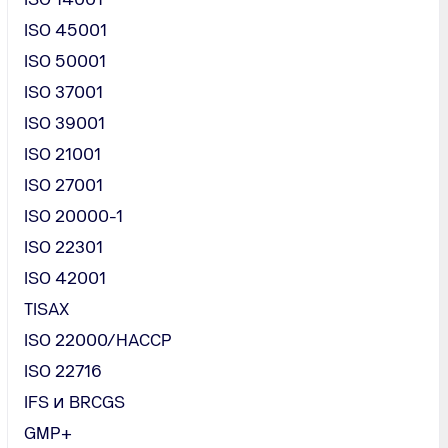
ISO 45001
ISO 50001
ISO 37001
ISO 39001
ISO 21001
ISO 27001
ISO 20000-1
т за система
ISO 22301
твото на ИТ
ISO 42001
ртава
ие и най-
TISAX
 компанията.
ISO 22000/HACCP
ISO 22716
IFS и BRCGS
GMP+