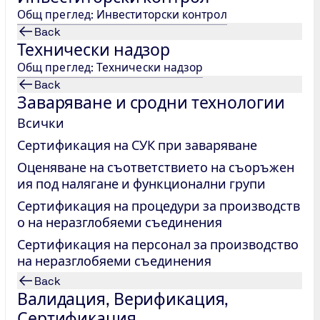
. Система за
Общ преглед: Инвеститорски контрол
 позволява
Back
мизирана от
Технически надзор
ури
Общ преглед: Технически надзор
и вашата
Back
Заваряване и сродни технологии
Всички
Сертификация на СУК при заваряване
 стандартите за системи за управление
Оценяване на съответствието на съоръжен
ия под налягане и функционални групи
ународният форум за акредитация (IAF) и Международнат
Сертификация на процедури за производств
за управление. В декларацията се подчертава важността
о на неразглобяеми съединения
Сертификация на персонал за производство
на неразглобяеми съединения
тния стандарт.
Back
Валидация, Верификация,
сите, свързани с изменението на климата, се разглежда
Сертификация