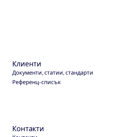
аспекти, свързани с ефективността на системите з
Клиенти
Документи, статии, стандарти
Референц-списък
Контакти