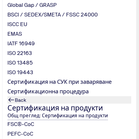
Global Gap / GRASP
BSCI / SEDEX/SMETA / FSSC 24000
ISCC EU
трешни и външни клиенти, че вашата организация ще п
EMAS
т множество работни процеси и продукти, информацион
IATF 16949
изациите - ключова причина, поради която все повече 
ISO 22163
ите услуги и производствени процеси все повече се осн
 да бъдат информационно-технологичните продукти, сис
ISO 13485
ики. Ето защо е важно да се постигне най-високо ниво 
ISO 19443
Сертификация на СУК при заваряване
000-1 удостоверява, че вашата организация е способна 
Сертификационна процедура
родно определените стандарти. Стандартът обхваща изи
да се прилага за всички компании, които предлагат услуги
Back
Сертификация на продукти
Общ преглед: Сертификация на продукти
FSC®-CoC
PEFC-CoC