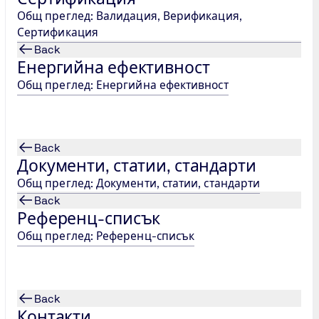
а управление.
Общ преглед: Валидация, Верификация,
Сертификация
Back
Енергийна ефективност
Общ преглед: Енергийна ефективност
Back
Документи, статии, стандарти
Общ преглед: Документи, статии, стандарти
Back
Референц-списък
ТЮФ НОРД 
Общ преглед: Референц-списък
ул. Найден Геро
Tel.: +359 32 624 
bulgaria@tuev-nor
Back
Контакти