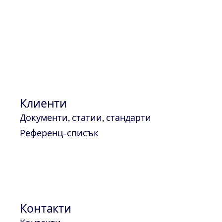
КОНТАКТИ - ЦЕНТРАЛЕН ОФИС
Изпрати email
Контакт
ТЮФ НОРД България ЕООД ул. Найден Геров, 13, 400
+359 32 624 243
Клиенти
Документи, статии, стандарти
КОНТАКТИ - ОФИС СОФИЯ
Референц-списък
Изпрати email
Контакт
ТЮФ НОРД България ЕООД, ул. Фредерик Жолио Кюри 19,
+359 2 971 3445
Контакти