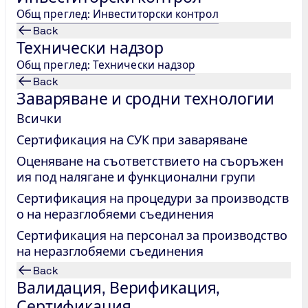
Общ преглед: Инвеститорски контрол
Back
Технически надзор
Общ преглед: Технически надзор
Back
елност. Съгласявам се личните ми данни да бъдат използвани в 
Заваряване и сродни технологии
Всички
Сертификация на СУК при заваряване
Оценяване на съответствието на съоръжен
ия под налягане и функционални групи
Сертификация на процедури за производств
о на неразглобяеми съединения
Изпрати
Сертификация на персонал за производство
на неразглобяеми съединения
Back
Валидация, Верификация,
Сертификация