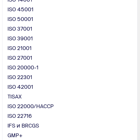
ISO 45001
ISO 50001
ISO 37001
ISO 39001
ISO 21001
ISO 27001
ISO 20000-1
ISO 22301
 за
ISO 42001
ти
TISAX
ISO 22000/HACCP
ISO 22716
IFS и BRCGS
GMP+