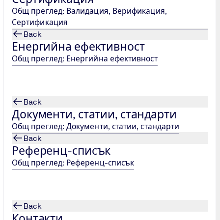
Общ преглед: Валидация, Верификация,
Сертификация
Back
Енергийна ефективност
Общ преглед: Енергийна ефективност
0 Пловдив / България
Back
Документи, статии, стандарти
Общ преглед: Документи, статии, стандарти
Back
Референц-списък
Общ преглед: Референц-списък
 бл.1, ет.3, ап. 5, 1113 София / България
Back
Контакти