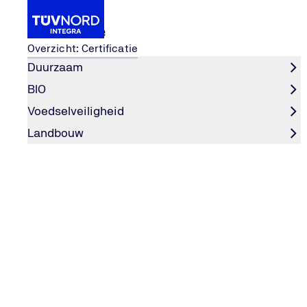
Certificatie
Overzicht: Certificatie
Duurzaam
BIO
or landbouwers
Het auditproces van A tot Z vo
...
Voedselveiligheid
Home
Landbouw