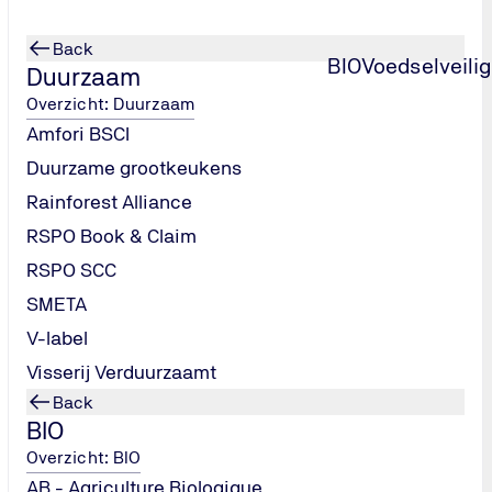
Back
BIO
Voedselveili
Duurzaam
Overzicht: Duurzaam
Amfori BSCI
Duurzame grootkeukens
Rainforest Alliance
RSPO Book & Claim
RSPO SCC
SMETA
V-label
Visserij Verduurzaamt
Back
BIO
Overzicht: BIO
AB - Agriculture Biologique