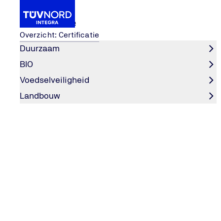
Certificatie
Overzicht: Certificatie
Duurzaam
BIO
Certificatie
BIO
NOP
Voedselveiligheid
Home
Landbouw