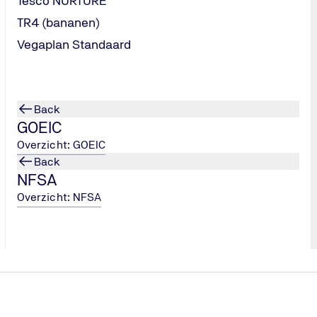
Tesco NURTURE
TR4 (bananen)
Vegaplan Standaard
Back
GOEIC
Overzicht: GOEIC
START UW CERTIFI
Back
Bioverwerki
NFSA
Overzicht: NFSA
bio_certification
Infopakket aa