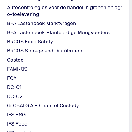
Autocontrolegids voor de handel in granen en agr
o-toelevering
en specifieke federale wet, uitgevaardigd op 21 februari 2001
BFA Lastenboek Marktvragen
lture).
BFA Lastenboek Plantaardige Mengvoeders
BRCGS Food Safety
BRCGS Storage and Distribution
Costco
FAMI-QS
FCA
S willen verkopen en niet onder het equivalentie akkoord val
P-verordening door een USDA geaccrediteerde certificeringsi
DC-01
anneming van CCPB.
DC-02
 de USDA geaccrediteerd is voor het uitvoeren van NOP control
GLOBALG.A.P. Chain of Custody
ificeerd door CCPB om deze controle uit te voeren.
IFS ESG
akkoord
IFS Food
ogo