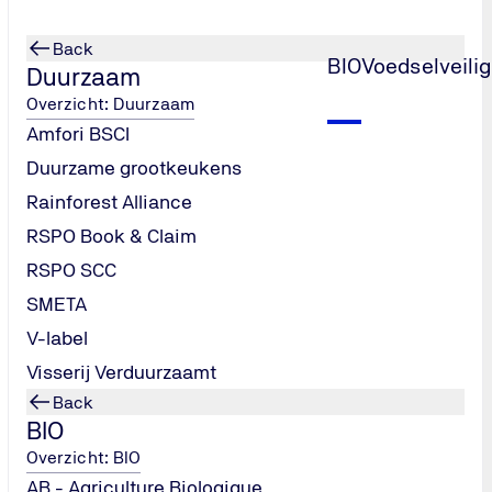
Back
BIO
Voedselveili
Duurzaam
Overzicht: Duurzaam
Amfori BSCI
Duurzame grootkeukens
Rainforest Alliance
RSPO Book & Claim
RSPO SCC
SMETA
V-label
Visserij Verduurzaamt
Back
BIO
Overzicht: BIO
AB - Agriculture Biologique