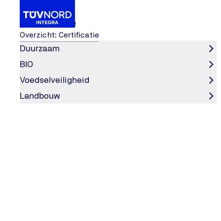
Certificatie
Overzicht: Certificatie
Duurzaam
BIO
dit zijn de meest gemaakte fouten
Biocontroles in de verwerking:
...
Voedselveiligheid
Home
Landbouw