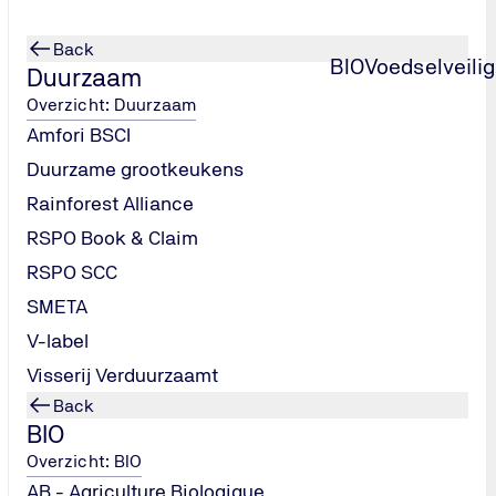
Back
BIO
Voedselveili
Duurzaam
Overzicht: Duurzaam
Amfori BSCI
Duurzame grootkeukens
Rainforest Alliance
RSPO Book & Claim
RSPO SCC
SMETA
V-label
Visserij Verduurzaamt
Back
BIO
Overzicht: BIO
AB - Agriculture Biologique