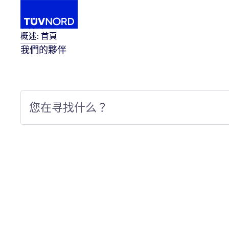
首頁
概述: 首頁
我們的夥伴
ve SPICE CL2 級評鑑
啓碁科技獲得TUV NORD Taiwan Automoti
...
Home