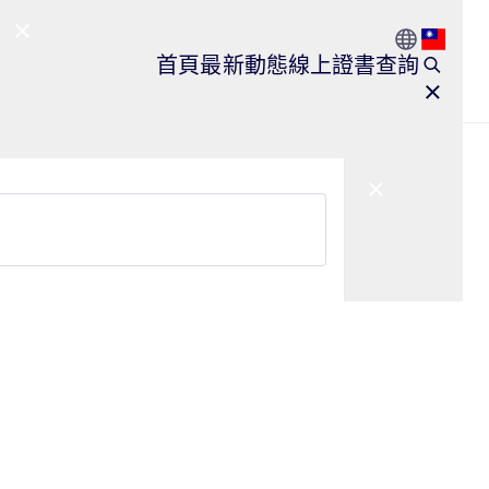
Go to Count
Open l
首頁
最新動態
線上證書查詢
Close Main Navigation
Close Main