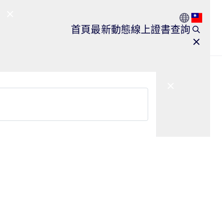
Go to Count
Open l
首頁
最新動態
線上證書查詢
Close Main Navigation
Close Main