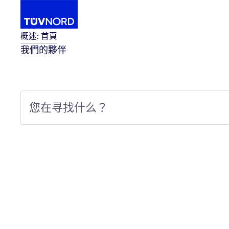
首頁
概述: 首頁
我們的夥伴
V NORD三系統驗證
全台首家民間氣象公司！天氣風險WeatherRisk榮獲TU
...
Home