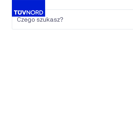
W dobrym smaku 4
Home