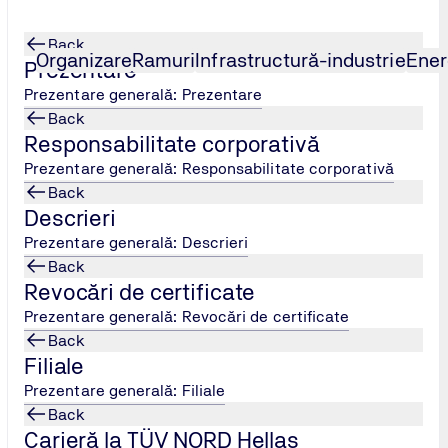
Back
Organizare
Ramuri
Infrastructură-industrie
Ener
Prezentare
Prezentare generală: Prezentare
Back
ive
Responsabilitate corporativă
Prezentare generală: Responsabilitate corporativă
Back
Descrieri
Prezentare generală: Descrieri
Back
o
Revocări de certificate
Prezentare generală: Revocări de certificate
Back
Filiale
m de calitate pentru proiectarea, dezvoltarea, producția, insta
O, care armonizează și depășește standardele existente de sis
Prezentare generală: Filiale
Back
ește cerințele unui sistem de calitate pentru proiectarea, dezvo
Carieră la TÜV NORD Hellas