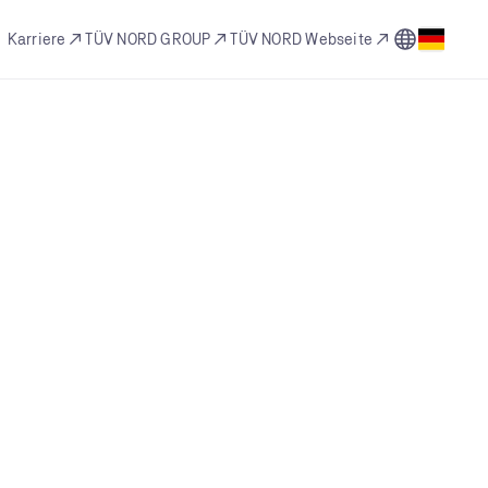
Zur Seite L
Karriere
TÜV NORD GROUP
TÜV NORD Webseite
Sprach
tungen vor Ort.