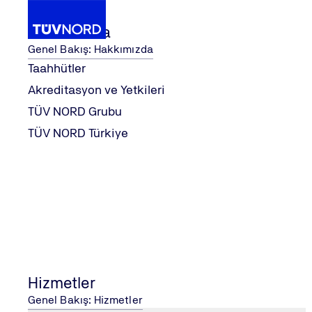
Hakkımızda
Genel Bakış: Hakkımızda
Taahhütler
Akreditasyon ve Yetkileri
Hizmetler
Tam Araç Tip Onayı
TÜV NORD Grubu
Home
TÜV NORD Türkiye
Tam Araç Tip Onayı
Tam Araç Tip Onayı
WVTA
TÜV NORD Türkiye: Araç Tip Onayı konusunda işinizi kolay
sizin güvenilir iş ortağınızdır.
Hizmetler
Araçların bir bütün olarak belgelendirilmesine Tam Araç 
denir (yaygın olarak WVTA olarak bilinir). Her bir araç tip
Genel Bakış: Hizmetler