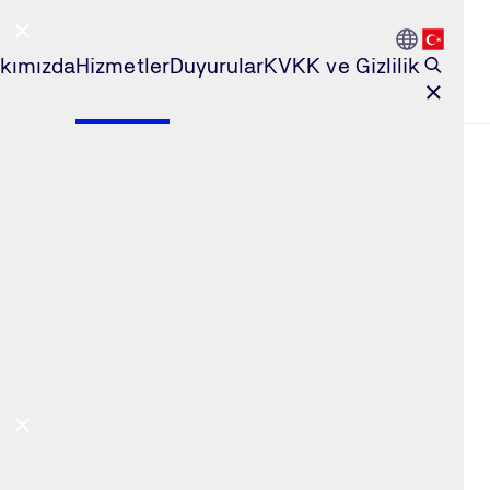
Go to Count
Open l
kımızda
Hizmetler
Duyurular
KVKK ve Gizlilik
Close Main Navigation