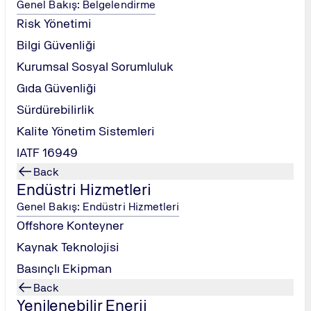
Genel Bakış: Belgelendirme
ik bir yaklaşım geliştirmek.
Risk Yönetimi
nı (IRR) ve net bugünkü değer (NPV) gibi ekonomik analiz yönte
Bilgi Güvenliği
i seçme kriterlerini öğrenmek.
sürdürülebilirlik hedeflerine katkısını değerlendirmek.
Kurumsal Sosyal Sorumluluk
Gıda Güvenliği
Sürdürebilirlik
darik ve hizmetler.
rasyonu.
Kalite Yönetim Sistemleri
IATF 16949
n tespiti.
Back
Endüstri Hizmetleri
erimli motor ve pompa seçimi, aydınlatma otomasyonu, yalıtım p
Genel Bakış: Endüstri Hizmetleri
Offshore Konteyner
in maliyetini ne kadar sürede geri kazandığının hesaplanması.
Kaynak Teknolojisi
iri oranının belirlenmesi.
kışlarının bugünkü değerinin hesaplanması.
Basınçlı Ekipman
 alma, işletme, bakım ve elden çıkarma maliyetlerinin toplamı
Back
Yenilenebilir Enerji