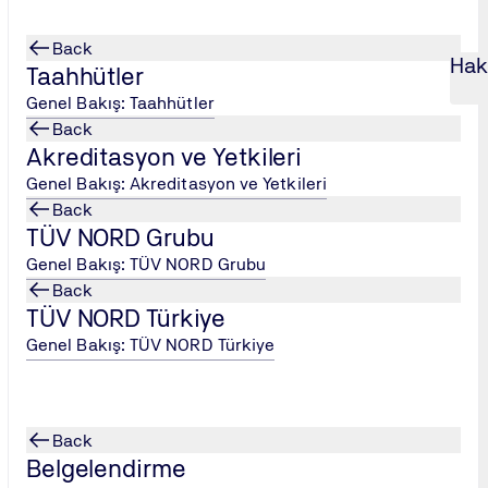
Back
Hak
Taahhütler
Genel Bakış: Taahhütler
Back
Akreditasyon ve Yetkileri
rimli Tasarım Projeleri ve Ekonomik Analiz Yöntemleri Eğitimi
...
ISO 50001 Kapsamında Enerji Ve
...
Genel Bakış: Akreditasyon ve Yetkileri
Back
i Tasarım Projeleri ve Ekonomik Anali
TÜV NORD Grubu
Genel Bakış: TÜV NORD Grubu
Back
TÜV NORD Türkiye
ri ve Ekonomik Analiz Yöntemleri Eğitimi
Genel Bakış: TÜV NORD Türkiye
ulaşması için tasarım aşamasından itibaren proaktif bir yaklaş
lerin tasarımında enerji verimliliğinin nasıl dikkate alınacağın
 belgelendirme deneyimiyle hazırlanan bu program, katılımcılar
 kazandırmayı amaçlar.
Back
Belgelendirme
kliliklerini anlamak ve uygulamak.