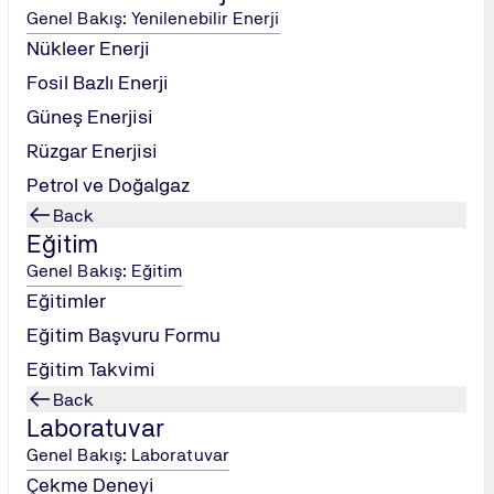
k fizibilite raporu hazırlama.
Genel Bakış: Yenilenebilir Enerji
şılaştırması yapma.
Nükleer Enerji
Fosil Bazlı Enerji
 tasarım projelerinin nasıl değerlendirildiği.
Güneş Enerjisi
mi ve izleme stratejileri.
Rüzgar Enerjisi
Petrol ve Doğalgaz
Back
manlarında çalışan mühendisler ve yöneticiler.
Eğitim
ve finansal analizinden sorumlu tüm profesyoneller.
Genel Bakış: Eğitim
lara
TÜV NORD KATILIM SERTİFİKASI
verilecektir.
Eğitimler
Eğitim Başvuru Formu
Eğitim Takvimi
Back
Laboratuvar
Genel Bakış: Laboratuvar
Çekme Deneyi