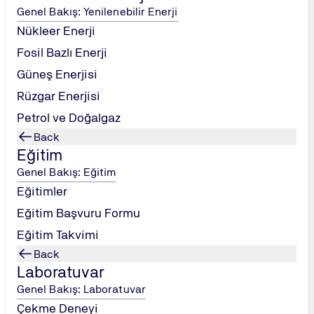
Genel Bakış: Yenilenebilir Enerji
Nükleer Enerji
Fosil Bazlı Enerji
ma.
Güneş Enerjisi
Rüzgar Enerjisi
me alıştırmaları.
Petrol ve Doğalgaz
Back
Eğitim
dan sorumlu mühendisler ve yöneticiler.
.
Genel Bakış: Eğitim
Eğitimler
Eğitim Başvuru Formu
lara
TÜV NORD KATILIM SERTİFİKASI
verilecektir.
Eğitim Takvimi
Back
Laboratuvar
Genel Bakış: Laboratuvar
Çekme Deneyi