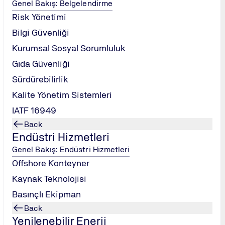
Genel Bakış: Belgelendirme
ların (veri, raporlar) nasıl tutulacağını ve doğrulanacağını kav
Risk Yönetimi
ncelendiğini ve olası uygunsuzlukların nasıl önleneceğini öğr
Bilgi Güvenliği
işin faydalarını ve zorluklarını değerlendirmek.
Kurumsal Sosyal Sorumluluk
Gıda Güvenliği
Sürdürebilirlik
Kalite Yönetim Sistemleri
IATF 16949
apsamını ve süreçleri açıklayan ana doküman.
Back
irme taahhüdü.
Endüstri Hizmetleri
etiminin detaylı analizi.
Genel Bakış: Endüstri Hizmetleri
el Çizgisi (EnB) Dokümantasyonu.
Offshore Konteyner
Kaynak Teknolojisi
 prosedürler.
ri.
Basınçlı Ekipman
Back
Yenilenebilir Enerji