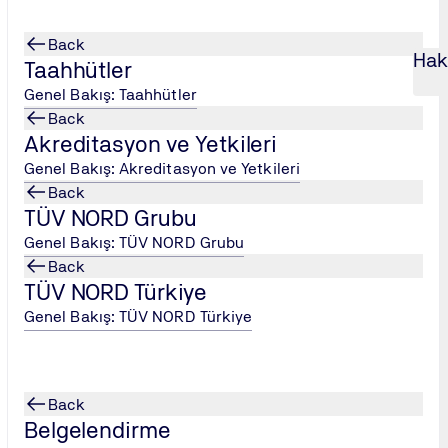
Back
Hak
Taahhütler
Genel Bakış: Taahhütler
Back
Akreditasyon ve Yetkileri
i
...
ISO 50001 Dokümantasyon Eğitim
...
Genel Bakış: Akreditasyon ve Yetkileri
Back
i
TÜV NORD Grubu
Genel Bakış: TÜV NORD Grubu
Back
TÜV NORD Türkiye
Genel Bakış: TÜV NORD Türkiye
 Sistemi
'ni başarıyla kurması, uygulaması ve sürdürmesi için 
rası denetim ve belgelendirme deneyimiyle hazırlanan bu progr
in nasıl güvence altına alacaklarını ve etkin bir şekilde nası
Back
rini ve yapısını eksiksiz bir şekilde anlamak.
Belgelendirme
temel dokümanları nasıl oluşturacaklarını ve yöneteceklerini ö