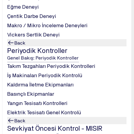
Eğme Deneyi
Çentik Darbe Deneyi
Makro / Mikro İnceleme Deneyleri
Vickers Sertlik Deneyi
Back
Periyodik Kontroller
Genel Bakış: Periyodik Kontroller
Takım Tezgahları Periyodik Kontrolleri
İş Makinaları Periyodik Kontrolü
Kaldırma İletme Ekipmanları
Basınçlı Ekipmanlar
Mehmet Fatih Öngül Sokak, No: 5 ⋅ Odak Plaza, Kat: 4, ⋅ 34742 Kadık
Yangın Tesisatı Kontrolleri
Elektrik Tesisatı Genel Kontrolü
Back
Sevkiyat Öncesi Kontrol - MISIR