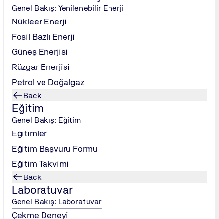
Genel Bakış: Yenilenebilir Enerji
Nükleer Enerji
Fosil Bazlı Enerji
İş Akışı ve Performans Parametreleri (SIPOC)
Eğitimi
Güneş Enerjisi
Rüzgar Enerjisi
Petrol ve Doğalgaz
Back
Eğitim
Genel Bakış: Eğitim
Eğitimler
Eğitim Başvuru Formu
Eğitim Takvimi
Back
Laboratuvar
Genel Bakış: Laboratuvar
Çekme Deneyi