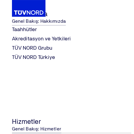
Hakkımızda
Genel Bakış: Hakkımızda
Taahhütler
Akreditasyon ve Yetkileri
İMLERİ
...
ENERJİ YÖNETİM SİS
Hizmetler
Eğitimler
TÜV NORD Grubu
Home
TÜV NORD Türkiye
ENERJİ YÖNETİM SİSTEMLERİ EĞİT
Eğitimlerimiz
ENDÜSTRIYEL TESISLERDE
İleri Düzey Regresyon Analizi Yöntemleri
Hizmetler
Eğitimi
Genel Bakış: Hizmetler