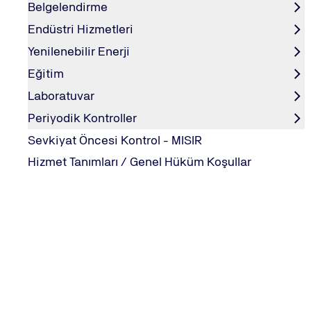
Belgelendirme
Endüstri Hizmetleri
Yenilenebilir Enerji
Eğitim
ISO 50001 Dokümantasyon Eğitimi
Laboratuvar
Periyodik Kontroller
Sevkiyat Öncesi Kontrol - MISIR
Hizmet Tanımları / Genel Hüküm Koşullar
ISO 50001 KAPSAMINDA ENERJI VERIMLI
Tasarım Projeleri ve Ekonomik Analiz
Yöntemleri Eğitimi