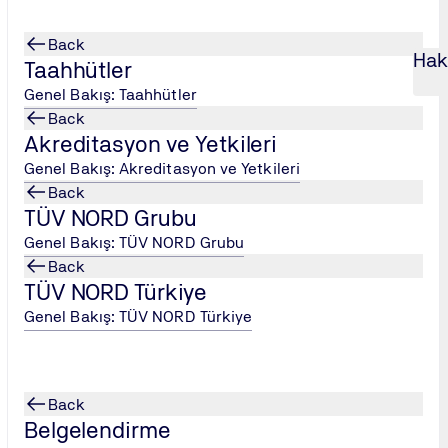
Back
Hak
Taahhütler
Genel Bakış: Taahhütler
Back
Akreditasyon ve Yetkileri
imi
L
...
Etkin İletişim Becerileri Eğit
...
Genel Bakış: Akreditasyon ve Yetkileri
Back
TÜV NORD Grubu
Genel Bakış: TÜV NORD Grubu
Back
TÜV NORD Türkiye
Genel Bakış: TÜV NORD Türkiye
 düşüncelerinizi, duygularınızı ve ihtiyaçlarınızı açık, anlaşılı
ıl dinlediğinizle de ilgilidir. Bu eğitim, katılımcılara
iletişimin 
ilerini
kazandırmak üzere tasarlanmıştır.
emleri alanındaki uzmanlığıyla
hazırlanan bu program, hem bi
Back
Belgelendirme