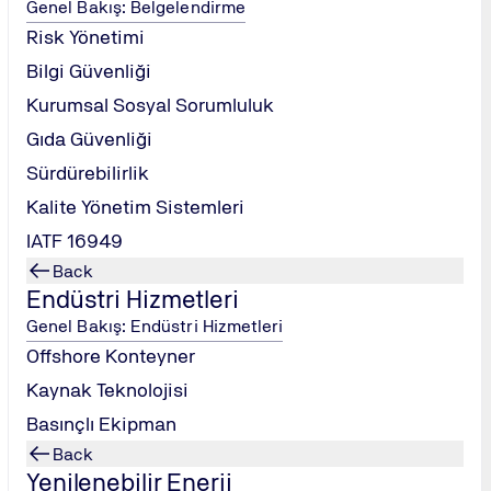
Genel Bakış: Belgelendirme
a profesyonelleri ve iletişim becerilerini geliştirmek isteyen tüm
Risk Yönetimi
Bilgi Güvenliği
ri üzerindeki önemini anlamak.
lanmak.
Kurumsal Sosyal Sorumluluk
ama ve empati kurma yeteneğini artırmak.
Gıda Güvenliği
kurma stratejileri geliştirmek.
Sürdürebilirlik
önetme becerisi kazanmak.
kurmak.
Kalite Yönetim Sistemleri
IATF 16949
Back
Endüstri Hizmetleri
ak, mesaj, kanal, alıcı).
Genel Bakış: Endüstri Hizmetleri
Offshore Konteyner
zerindeki etkisi.
Kaynak Teknolojisi
ü.
Basınçlı Ekipman
ılan teknikler.
Back
a saygı gösterme.
Yenilenebilir Enerji