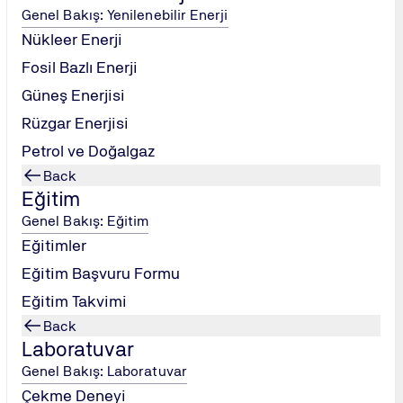
irme.
Genel Bakış: Yenilenebilir Enerji
Nükleer Enerji
lmayan geri bildirimler verme ve alma.
Fosil Bazlı Enerji
lama ve kazan-kazan çözümler için müzakere.
m stratejileri.
Güneş Enerjisi
Rüzgar Enerjisi
ve yönetme.
Petrol ve Doğalgaz
ınızı saygılı bir şekilde ifade etme.
Back
lde sunma.
Eğitim
Genel Bakış: Eğitim
kapsamlı ve anlaşılır sunumlar.
Eğitimler
lışmaları ve pratik senaryolar.
Eğitim Başvuru Formu
incelenmesi.
Eğitim Takvimi
e grup geri bildirimleri.
Back
Laboratuvar
İçi Eğitimler için talep edilen lokasyon)
Genel Bakış: Laboratuvar
i olan eğitim sertifikası verilecektir.
Çekme Deneyi