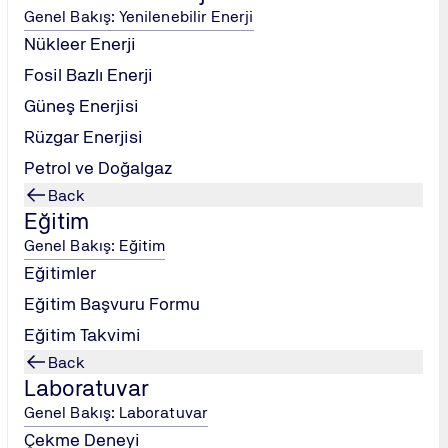
Genel Bakış: Yenilenebilir Enerji
.
Nükleer Enerji
ensiplerinin uygulanması.
Fosil Bazlı Enerji
Güneş Enerjisi
ı.
Rüzgar Enerjisi
 üyeleri.
Petrol ve Doğalgaz
uygulamak isteyen tüm profesyoneller.
Back
Eğitim
lara
"TÜV NORD KATILIM"
Sertifikası verilecektir.
Genel Bakış: Eğitim
Eğitimler
Eğitim Başvuru Formu
Eğitim Takvimi
Back
Laboratuvar
Genel Bakış: Laboratuvar
Çekme Deneyi