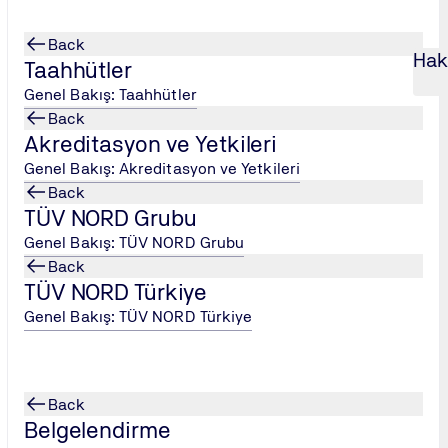
Back
Hak
Taahhütler
Genel Bakış: Taahhütler
Back
Akreditasyon ve Yetkileri
ğitimi
...
Toplam Kalite Yönetimi (TKY) E
...
Genel Bakış: Akreditasyon ve Yetkileri
Back
mi
TÜV NORD Grubu
Genel Bakış: TÜV NORD Grubu
Back
TÜV NORD Türkiye
Genel Bakış: TÜV NORD Türkiye
demesinde kalitenin sürekliliğini sağlamayı hedefleyen bir yön
. Program, TKY'nin sadece bir departmanın görevi olmadığını, a
Back
ri odaklılık, çalışan katılımı, sürekli iyileştirme, vb.) detaylı b
Belgelendirme
raç ve tekniklerini uygulamak.