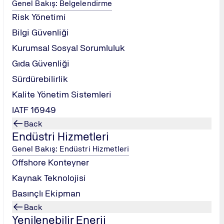
Genel Bakış: Belgelendirme
ı sağlayan stratejik bir unsur olarak konumlandırmak.
Risk Yönetimi
 için gerekli liderlik ve iletişim becerilerini geliştirmek.
Bilgi Güvenliği
Kurumsal Sosyal Sorumluluk
 ve Ishikawa gibi kalite gurularının katkıları.
Gıda Güvenliği
 karşılama stratejileri.
Sürdürebilirlik
trol Et-Önlem Al) döngüsü.
Kalite Yönetim Sistemleri
zasyonel yapının oluşturulması ve liderliğin rolü.
IATF 16949
kip çalışması, öneri sistemleri ve çalışan motivasyonunun ön
Back
ve performans göstergelerinin (KPI) belirlenmesi.
Endüstri Hizmetleri
Genel Bakış: Endüstri Hizmetleri
 araçlar (histogram, Pareto analizi, serpilme diyagramı).
Offshore Konteyner
n Analizi).
Kaynak Teknolojisi
liştirme süreçlerinde kalite odaklı yaklaşımlar.
Basınçlı Ekipman
esaplanması.
Back
göstergeler.
Yenilenebilir Enerji