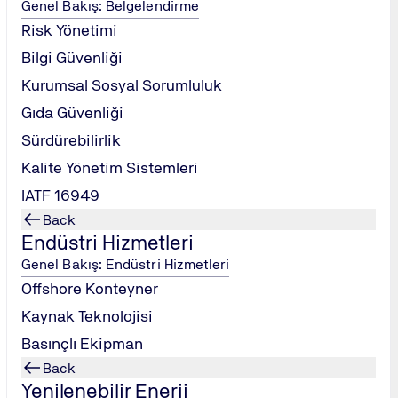
Genel Bakış: Belgelendirme
Risk Yönetimi
Bilgi Güvenliği
Kurumsal Sosyal Sorumluluk
Gıda Güvenliği
Sürdürebilirlik
cut sistemlerini geliştirmek isteyen şirketin her kademe yöneti
Kalite Yönetim Sistemleri
IATF 16949
nline platformlarda gerçekleştirilir.
Back
Endüstri Hizmetleri
Genel Bakış: Endüstri Hizmetleri
 ‘’ISO 14001:2015 Çevre Yönetim Sistemi Bilgilendirme Eğitimi K
Offshore Konteyner
Kaynak Teknolojisi
10 indirim uygulanmaktadır.
Basınçlı Ekipman
Back
Yenilenebilir Enerji