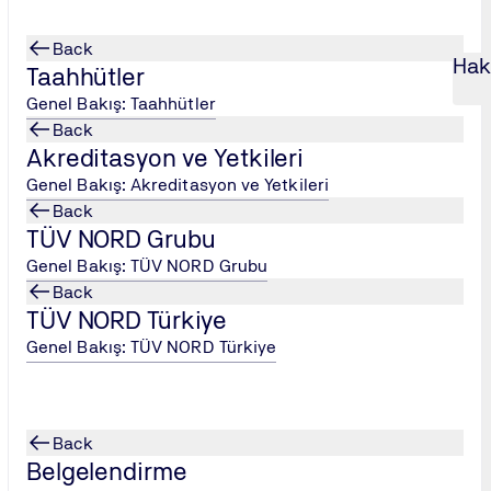
Back
Hak
Taahhütler
Genel Bakış: Taahhütler
Back
Akreditasyon ve Yetkileri
ğitimi 2025 SE
...
ISO 14001 2015 Bilgilendirme E
...
Genel Bakış: Akreditasyon ve Yetkileri
Back
imi 2025 SE
TÜV NORD Grubu
Genel Bakış: TÜV NORD Grubu
Back
TÜV NORD Türkiye
Genel Bakış: TÜV NORD Türkiye
nin kurulması ve uygulanmasına yönelik temel bilgi ve bilinci
Back
Belgelendirme