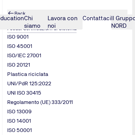
Back
ducation
Chi
Lavora con
Contattaci
Il Grupp
Certificazioni di Sistema
siamo
noi
NORD
Focus: Certificazioni di Sistema
ISO 9001
ISO 45001
ISO/IEC 27001
ISO 20121
Plastica riciclata
azione in vari settori.
siamo offrirvi.
 a vostra disposizione in qualsiasi momento.
UNI/PdR 125:2022
UNI ISO 30415
Regolamento (UE) 333/2011
ISO 13009
ISO 14001
ISO 50001