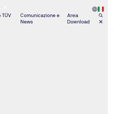
Go to Count
Open l
o TÜV
Comunicazione e
Area
News
Download